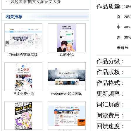
· “风起国潮”阅文女频征文大赛
作品质量
优 10
相关推荐
良 20
中 40
差 30
未知 %
万物锦绣/青豚阅读
话萌小说
作品分级： 
作品版权：
作品格式： tx
更新频率：
飞读免费小说
webnovel-起点国际
词汇屏蔽：
阅读费用：
回馈速度