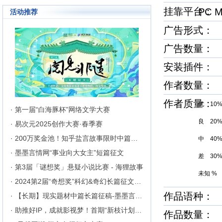
成长为行业内的翘楚，为1300万
挂靠平台
PC M
活动推荐
来自不同地区和国家的注册用户突
破地区、种族、语言和国家的障碍
聚集在这里的网络文学同好们构建
广告形式： 
起创作交流与沟通的平台。
广告数量：
安装插件：
作者数量：
作者质量
优 10
· 第一届“白海豚杯”网络文学大赛
良 20
· 易次元2025创作大赛·春季赛
· 200万奖金池！知乎盐言故事限时中篇征文挑战
中 40
· 墨墨言情网“事业向大女主”短篇征文
差 30
· 第3届「谜想奖」悬疑小说比赛 - 海狸故事
未知 %
· 2024第2届“奇想奖”科幻&奇幻长篇征文比赛
作品语种：
· 【长期】现实题材中篇长篇征稿-墨墨言情网
· 助推好IP，成就影视梦！首期“新枝计划”启动
作品数量： 3