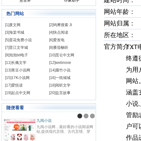
建站时间
意世界
作家助手
网站年龄： 
热门网站
网站归属
[1]废文网
[2]鸠摩搜索 Ji
[3]海棠书城
[4]快点阅读
所在地
[5]蛋花免费小说
[6]爱发电
官方简介
TXT
[7]晋江文学城
[8]番茄畅听
[9]泡泡txt电子
[10]昆仑中文网
终遵
[11]长佩文学
[12]webnove
为用
[13]青豆小说网
[14]腐竹小说
[15]17K小说网
[16]一纸倾城
网站
[17]爱悦读
[18]阅听文学
涵盖
[19]起点中文网
[20]盐言故事
小说
随便看看
管励
九阅小说
纵横
户可
九阅小说网，最好看的小说阅读网
纵横中
站,提供现代言情、古代言情、穿
百度
越重生、幻想言情、悬疑灵异、青
作品
网站