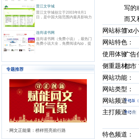
春校园、总裁、种田、王妃、女
致力
强、免费小说等在线阅读。每日最
鼎、
晋江文学城
起点
写的
快更新,页面简洁,访问速度快
最具
晋江文学城创立于2003年8月1
起点中文
文化
日，是中国大陆范围内最具影响力
立于2
而又
与史
的女性向原创文学网站，同时，也
创文
化软
是全球最大的女性向文学基地。以
字内
有“纵
网站标签
Txt
耽美、爱情等原创网络小说而著
下。
连尚读书网
优秀
红袖
名。 截止到2015年3月31日，晋
学事
读，
连尚读书网（免费小说），最热门
红袖添
江文学城拥有在线作品177万余
学作
网站特色
编、
免费小说大全，免费阅读App，提
全球
部，穿越、言情、影视、都市爱
大成
经过
供玄幻小说、网游小说、言情小
商之
情、职场婚姻、青春校园、武侠仙
显著
说、穿越小说、都市小说等免费小
使用体验
拥有
广告
侠、纯爱衍生、玄幻、网游、传
部，日
说在线阅读与下载。
统、
奇、奇幻、悬疑推理、科幻、历
60
准的
史、散文诗歌等风格迥异、类型多
侧重题材
都市
创文
24
样的网络文学作品百花齐放，网站
专题推荐
文、
的这种不落窠臼的行事作风也在行
记等
网站功能： 
业内独领风骚。九十万名注册作者
务，
和两万余名签约作者在这个平台上
写作
日更不辍，为广大网络文学爱好者
网站类型：
有长
献上了一部又一部可以堪称经典的
万部
网络文学著作。其中得以出版作品
网站频道
560
手机版（W
的作者达到3000人，每天有近1万
新用户注册、750部新作品诞生，
两本新书被成功代理出版，上百部
主打频道
奇幻
作品签约影视，过万部作品引入手
机分销渠道，其口碑卓著的良心服
务，为网站在女性文学出版领域建
立起极高声望。 历经十二年的风
· 网文正能量：榜样照亮前行路
特色频道
雨，晋江文学城已经从一个简单的
文学爱好者的集散地快速且稳健地