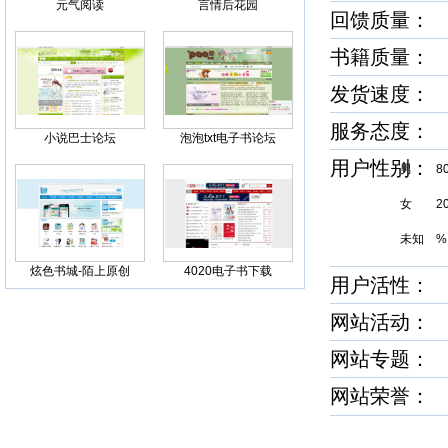
元气阅读
言情后花园
回馈质量
书籍质量
发货速度
服务态度
小说巴士论坛
泡泡txt电子书论坛
用户性别
男 8
女 2
未知 %
炫色书城-陌上原创
4020电子书下载
用户活性：
网站活动：
网站专题：
网站荣誉