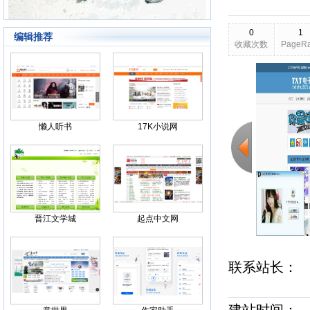
0
1
编辑推荐
收藏次数
PageR
2026-03-24
更新日期
Back
懒人听书
17K小说网
晋江文学城
起点中文网
联系站长