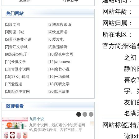
建站时间
意世界
作家助手
网站年龄： 
热门网站
网站归属
[1]废文网
[2]鸠摩搜索 Ji
[3]海棠书城
[4]快点阅读
所在地
[5]蛋花免费小说
[6]爱发电
官方简介
怀着
[7]晋江文学城
[8]番茄畅听
[9]泡泡txt电子
[10]昆仑中文网
之初
[11]长佩文学
[12]webnove
静的
[13]青豆小说网
[14]腐竹小说
[15]17K小说网
[16]一纸倾城
喜欢
[17]爱悦读
[18]阅听文学
字、
[19]起点中文网
[20]盐言故事
友们
随便看看
名满
九阅小说
纵横
网站标签
言情
九阅小说网，最好看的小说阅读网
纵横中
站,提供现代言情、古代言情、穿
百度
越重生、幻想言情、悬疑灵异、青
网站
读|