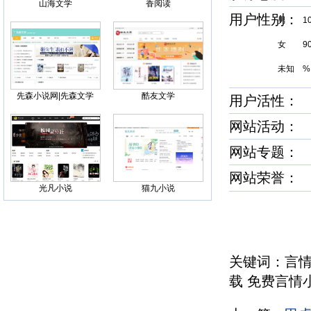
山海文学
香阅读
用户性别
男 1
女 9
未知 %
先森小说网|先森文学
酷友文学
用户活性：
网站活动：
网站专题：
网站荣誉
光凡小说
猫九小说
关键词：言情
载 免费言情