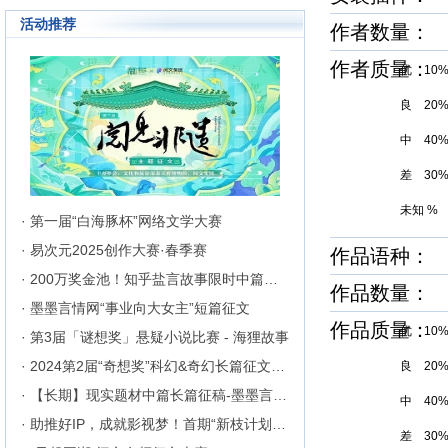
成长为行业内的翘楚，为1300万
活动推荐
来自不同地区和国家的注册用户突
作者数量：
破地区、种族、语言和国家的障碍
聚集在这里的网络文学同好们构建
作者质量
优 10
起创作交流与沟通的平台。
良 20
中 40
差 30
未知 %
· 第一届“白海豚杯”网络文学大赛
· 易次元2025创作大赛·春季赛
作品语种：
· 200万奖金池！知乎盐言故事限时中篇征文挑战
作品数量： 6
· 墨墨言情网“事业向大女主”短篇征文
作品质量
优 10
· 第3届「谜想奖」悬疑小说比赛 - 海狸故事
· 2024第2届“奇想奖”科幻&奇幻长篇征文比赛
良 20
· 【长期】现实题材中篇长篇征稿-墨墨言情网
中 40
· 助推好IP，成就影视梦！首期“新枝计划”启动
差 30