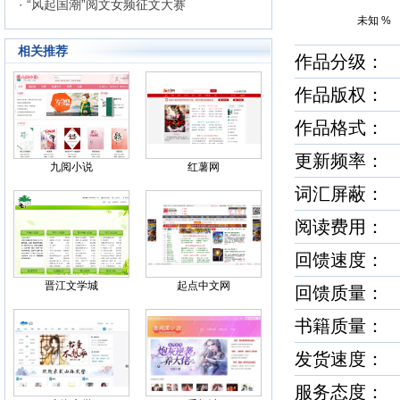
· “风起国潮”阅文女频征文大赛
未知 %
相关推荐
作品分级： 
作品版权：
作品格式： ht
更新频率：
九阅小说
红薯网
词汇屏蔽：
阅读费用：
回馈速度
晋江文学城
起点中文网
回馈质量
书籍质量
发货速度
服务态度