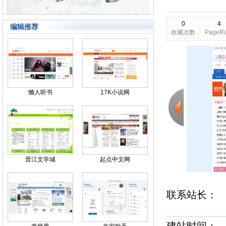
0
4
编辑推荐
收藏次数
PageR
2026-02-19
更新日期
Back
懒人听书
17K小说网
晋江文学城
起点中文网
联系站长