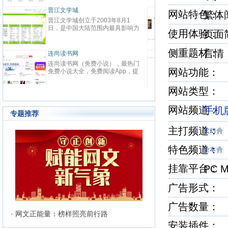
春校园、总裁、种田、王妃、女
致力
强、免费小说等在线阅读。每日最
鼎、
晋江文学城
起点
网站特色
繁
快更新,页面简洁,访问速度快
最具
晋江文学城创立于2003年8月1
起点中文
文化
日，是中国大陆范围内最具影响力
立于2
与史
使用体验
页
的女性向原创文学网站，同时，也
创文
化软
是全球最大的女性向文学基地。以
字内
有“纵
耽美、爱情等原创网络小说而著
侧重题材
下。
言
连尚读书网
优秀
红袖
名。 截止到2015年3月31日，晋
学事
读，
连尚读书网（免费小说），最热门
红袖添
江文学城拥有在线作品177万余
学作
编、
网站功能： 
免费小说大全，免费阅读App，提
全球
部，穿越、言情、影视、都市爱
大成
经过
供玄幻小说、网游小说、言情小
商之
情、职场婚姻、青春校园、武侠仙
显著
说、穿越小说、都市小说等免费小
拥有
侠、纯爱衍生、玄幻、网游、传
网站类型
部，日
说在线阅读与下载。
统、
奇、奇幻、悬疑推理、科幻、历
60
准的
史、散文诗歌等风格迥异、类型多
创文
网站频道
手机版
24
样的网络文学作品百花齐放，网站
专题推荐
文、
的这种不落窠臼的行事作风也在行
记等
业内独领风骚。九十万名注册作者
主打频道
玄幻
务，
和两万余名签约作者在这个平台上
写作
日更不辍，为广大网络文学爱好者
特色频道
有长
全本
献上了一部又一部可以堪称经典的
万部
网络文学著作。其中得以出版作品
560
的作者达到3000人，每天有近1万
挂靠平台
PC 
新用户注册、750部新作品诞生，
两本新书被成功代理出版，上百部
广告形式： 
作品签约影视，过万部作品引入手
机分销渠道，其口碑卓著的良心服
务，为网站在女性文学出版领域建
广告数量：
立起极高声望。 历经十二年的风
· 网文正能量：榜样照亮前行路
雨，晋江文学城已经从一个简单的
安装插件：
文学爱好者的集散地快速且稳健地