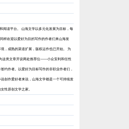
作和阅读平台。 山海文学以多元化发展为目标，每
同样欢迎以爱好为目的写作的作者们来山海发
环境，成熟的渠道扩展，版权运作也已开始。 为
专为这类文章开设两处推荐位——小众安利和任性
非签约作者。以爱好为目标写作的非职业作者们，
小说创作爱好者来说，山海文学都是一个可持续发
家的女性原创文学之家。
17K小说网
17K小说网创建于2006年，是中
国数字出版领导者——中文在线旗
下，集创作、阅读于一体的国内领