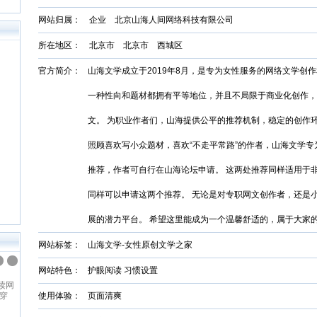
网站归属： 企业 北京山海人间网络科技有限公司
所在地区： 北京市 北京市 西城区
官方简介：
山海文学成立于2019年8月，是专为女性服务的网络文学创
一种性向和题材都拥有平等地位，并且不局限于商业化创作，
文。 为职业作者们，山海提供公平的推荐机制，稳定的创作
照顾喜欢写小众题材，喜欢“不走平常路”的作者，山海文学
推荐，作者可自行在山海论坛申请。 这两处推荐同样适用于
同样可以申请这两个推荐。 无论是对专职网文创作者，还是
展的潜力平台。 希望这里能成为一个温馨舒适的，属于大
网站标签：
山海文学-女性原创文学之家
网站特色：
护眼阅读 习惯设置
纵横中文网
读网
纵横中文网成立于2008年9月，是
穿
百度文学旗下的大型中文原创阅读
使用体验：
页面清爽
、青
网站，坚持原创精品的建站理念，