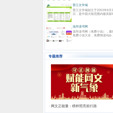
春校园、总裁、种田、王妃、
强、免费小说等在线阅读。每
晋江文学城
快更新,页面简洁,访问速度快
晋江文学城创立于2003年8月
日，是中国大陆范围内最具影
的女性向原创文学网站，同时
是全球最大的女性向文学基地
耽美、爱情等原创网络小说而
连尚读书网
名。 截止到2015年3月31日
连尚读书网（免费小说），最
江文学城拥有在线作品177万
免费小说大全，免费阅读App
部，穿越、言情、影视、都市
供玄幻小说、网游小说、言情
情、职场婚姻、青春校园、武
说、穿越小说、都市小说等免
侠、纯爱衍生、玄幻、网游、
说在线阅读与下载。
奇、奇幻、悬疑推理、科幻、
史、散文诗歌等风格迥异、类
样的网络文学作品百花齐放，
专题推荐
的这种不落窠臼的行事作风也
业内独领风骚。九十万名注册
和两万余名签约作者在这个平
日更不辍，为广大网络文学爱
献上了一部又一部可以堪称经
网络文学著作。其中得以出版
的作者达到3000人，每天有近
新用户注册、750部新作品诞
两本新书被成功代理出版，上
作品签约影视，过万部作品引
机分销渠道，其口碑卓著的良
务，为网站在女性文学出版领
立起极高声望。 历经十二年的
· 网文正能量：榜样照亮前行路
雨，晋江文学城已经从一个简
文学爱好者的集散地快速且稳