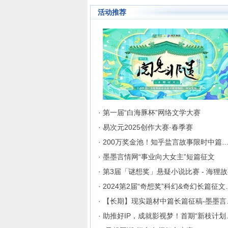
成长为行业内的翘楚，为130
活动推荐
来自不同地区和国家的注册用
破地区、种族、语言和国家的
聚集在这里的网络文学同好们
起创作交流与沟通的平台。
· 第一届“白海豚杯”网络文学大赛
· 易次元2025创作大赛·春季赛
· 200万奖金池！知乎盐言故事限时中篇
· 墨墨言情网“事业向大女主”短篇征文
· 第3届「谜想奖」悬疑小说比赛 - 海狸
· 2024第2
· 【长
· 助推好I