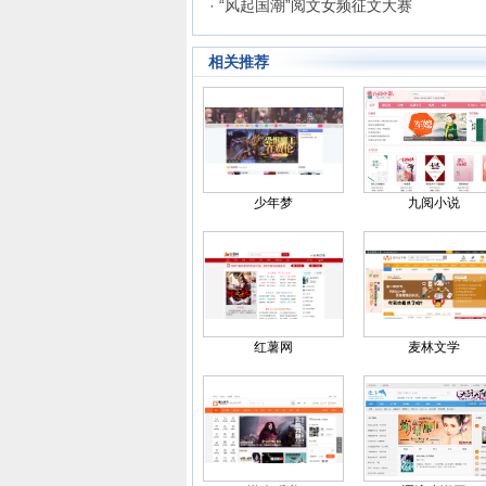
· “风起国潮”阅文女频征文大赛
相关推荐
少年梦
九阅小说
红薯网
麦林文学