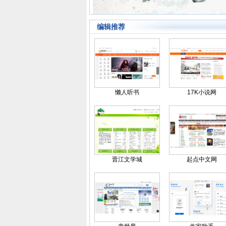
编辑推荐
懒人听书
17K小说网
晋江文学城
起点中文网