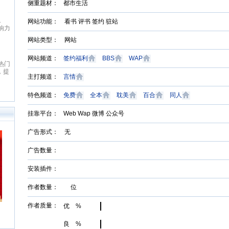
女
致力于本土优秀文化的传承、革
侧重题材：
都市生活
日最
鼎、激扬与全球化扩展，力求打造
起点中文网
最具主流影响力与商业价值的综合
1
起点中文网(www.qidian.com)创
网站功能： 看书 评书 签约 驻站
文化平台，扶助并引导大师级作者
响力
立于2002年5月，是国内最大的原
与史诗级作品的产生，推动中华文
，也
创文学网站，隶属于国内最大的数
化软力量的崛兴。纵横中文网拥
网站类型： 网站
。以
字内容综合平台——阅文集团旗
有“纵横中文”、“纵横动漫” 等诸多
著
下。起点中文网以推动中国原创文
优秀品牌与资源，深入贯穿线上阅
红袖添香
网站频道：
签约福利
BBS
WAP
，晋
学事业为宗旨，长期致力于原创文
读，线下出版、动漫改编、游戏改
热门
红袖添香网创办于1999年8月，是
余
学作者的挖掘与培养，并取得了巨
编、影视改编等整条文化产业链。
，提
全球领先的女性文学数字版权运营
爱
大成果
经过多年努力，纵横中文网取得了
主打频道：
言情
小
商之一，中文女性阅读第一品牌。
侠仙
显著的成绩，书库存量超过16万
费小
拥有完善的投稿系统、个人文集系
传
部，日独立IP超过260万，PV超过
统、媒体联络发表系统及高创作水
特色频道：
免费
全本
耽美
百合
同人
历
6000万，成为国内一流的中文原
准的原创书库。红袖添香为超过
型多
创文学类专业网站。
240万注册用户提供涵盖小说、散
网站
挂靠平台：
Web Wap 微博 公众号
文、杂文、诗歌、歌词、剧本、日
在行
记等体裁的高品质创作和阅读服
作者
广告形式： 无
务，在言情、职场小说等女性文学
台上
写作及出版领域独占高地。网站拥
好者
有长、短篇原创作品总量超过192
广告数量：
典的
万部（篇），日浏览量最高超过
作品
5600万次。
1万
安装插件：
生，
百部
作者数量： 位
入手
心服
域建
作者质量：
优 %
风
单的
良 %
健地