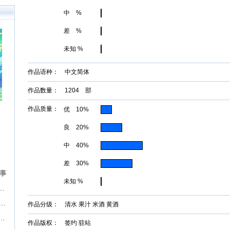
0万
中 %
户突
障碍
构建
差 %
未知 %
作品语种： 中文简体
作品数量： 1204 部
作品质量：
优 10%
良 20%
征文挑战
中 40%
差 30%
故事
未知 %
届“奇想奖”科幻&奇幻长篇征文比赛
期】现实题材中篇长篇征稿-墨墨言情网
作品分级： 清水 果汁 米酒 黄酒
P，成就影视梦！首期“新枝计划”启动
作品版权： 签约 驻站