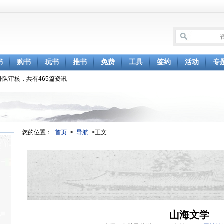
书
购书
玩书
推书
免费
工具
签约
活动
专
排队审核，共有465篇资讯
您的位置：
首页
>
导航
>正文
山海文学