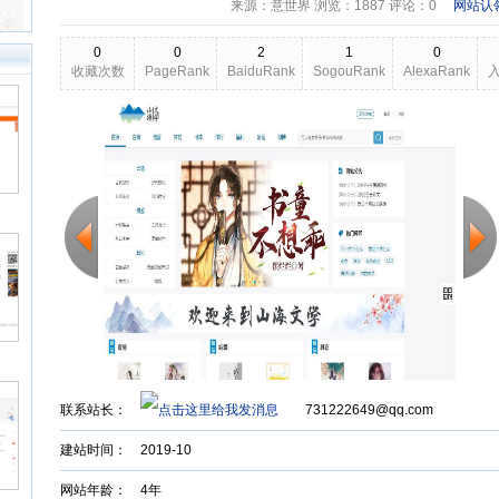
来源：意世界 浏览：
1887
评论：0
网站认
0
0
2
1
0
收藏次数
PageRank
BaiduRank
SogouRank
AlexaRank
2026-03-24
更新日期
Back to Top
联系站长：
731222649@qq.com
建站时间：
2019-10
网站年龄： 4年