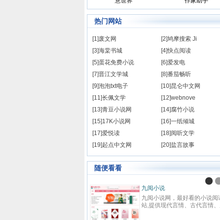
意世界
作家助手
热门网站
[1]废文网
[2]鸠摩搜索 Ji
[3]海棠书城
[4]快点阅读
[5]蛋花免费小说
[6]爱发电
[7]晋江文学城
[8]番茄畅听
[9]泡泡txt电子
[10]昆仑中文网
[11]长佩文学
[12]webnove
[13]青豆小说网
[14]腐竹小说
[15]17K小说网
[16]一纸倾城
[17]爱悦读
[18]阅听文学
[19]起点中文网
[20]盐言故事
随便看看
九阅小说
九阅小说网，最好看的小说阅
站,提供现代言情、古代言情、
越重生、幻想言情、悬疑灵异