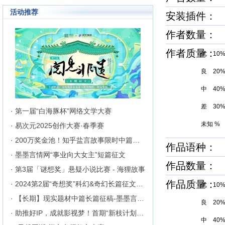
活动推荐
安装插件：
作者数量：
作者质量
优 10
良 20
中 40
差 30
· 第一届“白海豚杯”网络文学大赛
未知 %
· 易次元2025创作大赛·春季赛
· 200万奖金池！知乎盐言故事限时中篇征文挑战
作品语种： 
· 墨墨言情网“事业向大女主”短篇征文
作品数量： 3
· 第3届「谜想奖」悬疑小说比赛 - 海狸故事
作品质量
· 2024第2届“奇想奖”科幻&奇幻长篇征文比赛
优 10
· 【长期】现实题材中篇长篇征稿-墨墨言情网
良 20
· 助推好IP，成就影视梦！首期“新枝计划”启动
中 40