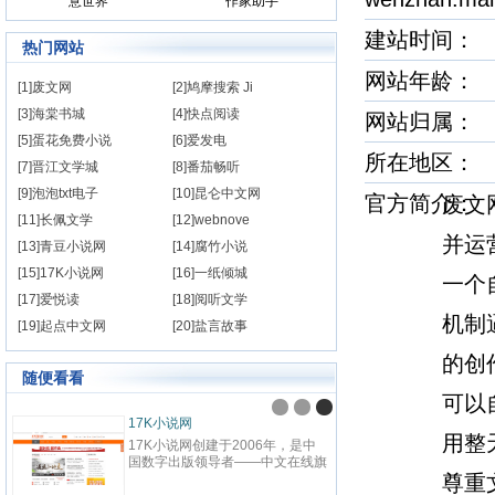
意世界
作家助手
建站时间
热门网站
网站年龄： 
[1]废文网
[2]鸠摩搜索 Ji
[3]海棠书城
[4]快点阅读
网站归属：
[5]蛋花免费小说
[6]爱发电
所在地
[7]晋江文学城
[8]番茄畅听
[9]泡泡txt电子
[10]昆仑中文网
官方简介
废文
[11]长佩文学
[12]webnove
并运
[13]青豆小说网
[14]腐竹小说
[15]17K小说网
[16]一纸倾城
一个
[17]爱悦读
[18]阅听文学
机制
[19]起点中文网
[20]盐言故事
的创
随便看看
可以
17K小说网
用整
17K小说网创建于2006年，是中
国数字出版领导者——中文在线旗
下，集创作、阅读于一体的国内领
尊重