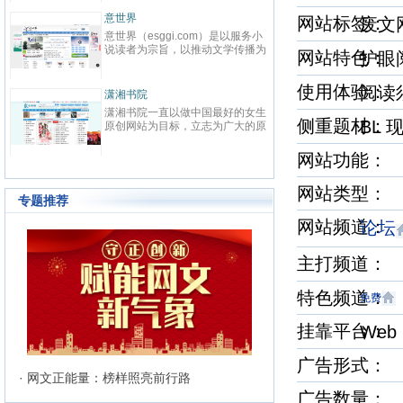
先在线阅读网站。中文在线（股票
代码：300364）2000年成立于清
意世界
网站标签
废文
华大学，为中国数字出版的开创者
意世界（esggi.com）是以服务小
之一，也是全球最大的中文数字出
说读者为宗旨，以推动文学传播为
版机构之一，于2015年1月21日
网站特色
护
目标，以公正客观为准则，为读者
在深交所创业板上市。中文在线
搭建通往小说国度的高速通道，为
以“数字传承文明”为企业使命，致
使用体验
阅读
小说和网站建造对外的展示窗口，
力于成为全球领先的中文数字出版
潇湘书院
而诞生的新模式垂直综合平台。严
机构。作为旗下网站，17K小说网
潇湘书院一直以做中国最好的女生
选优质和潜力小说网站，用全面及
以“让每个人都享受创作的乐趣”为
侧重题材
BL
原创网站为目标，立志为广大的原
时、见地独到的资讯信息，贴合需
使命，以“成就与共赢”为价值观，
创作者提供一个公平、公正，健康
求、操作便捷的使用体验；内容丰
目前已拥有网络作者超过40W，
的文学发展平台。优秀的工作团队
网站功能： 
富、功能多元、分析客观的资讯服
知名作家2000余人，出版机构
和人性化的管理模式，使潇湘书院
务；准确、及时地帮助读者寻找精
500余家，日均访问量3000W。
成为女性原创作者群体以及读者群
品佳作、优秀站点，帮助小说、网
网站类型：
体中最具吸引力和归属感的原创网
站、活动解决宣传推广等需求。
专题推荐
站。
网站频道
论坛
主打频道
特色频道
免费
挂靠平台
Web
广告形式：
· 网文正能量：榜样照亮前行路
广告数量：