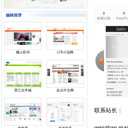
0
0
编辑推荐
收藏次数
PageR
2026-03-25
更新日期
Back
懒人听书
17K小说网
晋江文学城
起点中文网
联系站长
wenzhan.ma