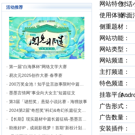
网站特色
对
成长为行业内的翘楚，为1300万
活动推荐
来自不同地区和国家的注册用户突
破地区、种族、语言和国家的障碍
使用体验
界
聚集在这里的网络文学同好们构建
起创作交流与沟通的平台。
侧重题材
网站功能： 
网站类型：
网站频道
· 第一届“白海豚杯”网络文学大赛
主打频道
· 易次元2025创作大赛·春季赛
特色频道
· 200万奖金池！知乎盐言故事限时中篇征文挑战
· 墨墨言情网“事业向大女主”短篇征文
挂靠平台
Andr
· 第3届「谜想奖」悬疑小说比赛 - 海狸故事
广告形式
· 2024第2届“奇想奖”科幻&奇幻长篇征文比赛
广告数量
· 【长期】现实题材中篇长篇征稿-墨墨言情网
安装插件：
· 助推好IP，成就影视梦！首期“新枝计划”启动