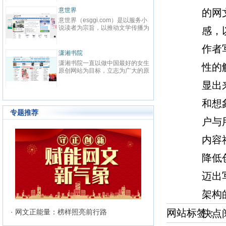
春校园、总裁、种田、王妃、女
致力于
强、免费小说等在线阅读。每日最
鼎、激
晋江文学城
起点中
的网
快更新,页面简洁,访问速度快
最具主
晋江文学城创立于2003年8月1
起点中文
文化平
日，是中国大陆范围内最具影响力
立于2
感，
与史诗
的女性向原创文学网站，同时，也
创文学
化软力
是全球最大的女性向文学基地。以
字内容
有“纵
作者
耽美、爱情等原创网络小说而著
下。起
连尚读书网
优秀品
红袖添
名。 截止到2015年3月31日，晋
学事业
读，线
连尚读书网（免费小说），最热门
红袖添
性的
江文学城拥有在线作品177万余
学作者
编、影
免费小说大全，免费阅读App，提
全球领
部，穿越、言情、影视、都市爱
大成果
经过多
供玄幻小说、网游小说、言情小
商之一
情、职场婚姻、青春校园、武侠仙
显出
显著的
说、穿越小说、都市小说等免费小
拥有完
侠、纯爱衍生、玄幻、网游、传
部，日
说在线阅读与下载。
统、媒
奇、奇幻、悬疑推理、科幻、历
600
准的原
和想
史、散文诗歌等风格迥异、类型多
创文学
240
样的网络文学作品百花齐放，网站
专题推荐
文、杂
的这种不落窠臼的行事作风也在行
户与
记等体
业内独领风骚。九十万名注册作者
务，在
和两万余名签约作者在这个平台上
内容社
写作及
日更不辍，为广大网络文学爱好者
有长、
献上了一部又一部可以堪称经典的
万部（
降低
网络文学著作。其中得以出版作品
5600
的作者达到3000人，每天有近1万
新用户注册、750部新作品诞生，
迈出
两本新书被成功代理出版，上百部
作品签约影视，过万部作品引入手
架构
机分销渠道，其口碑卓著的良心服
务，为网站在女性文学出版领域建
立起极高声望。 历经十二年的风
网站标签
· 网文正能量：榜样照亮前行路
快
雨，晋江文学城已经从一个简单的
文学爱好者的集散地快速且稳健地