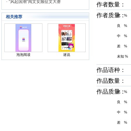
· “风起国潮”阅文女频征文大赛
作者数量：
作者质量
优 %
相关推荐
良 %
中 %
差 %
泡泡阅读
迷说
未知 %
作品语种：
作品数量：
作品质量
优 %
良 %
中 %
差 %