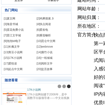
建站时间
意世界
作家助手
网站年龄： 
热门网站
网站归属：
[1]废文网
[2]鸠摩搜索 Ji
[3]海棠书城
[4]快点阅读
所在地区：
[5]蛋花免费小说
[6]爱发电
官方简介
快点
[7]晋江文学城
[8]番茄畅听
[9]泡泡txt电子
[10]昆仑中文网
第一
[11]长佩文学
[12]webnove
区平
[13]青豆小说网
[14]腐竹小说
[15]17K小说网
[16]一纸倾城
式阅
[17]爱悦读
[18]阅听文学
入感
[19]起点中文网
[20]盐言故事
好的
随便看看
阅读
九阅小说
纵横中
IP
九阅小说网，最好看的小说阅读网
纵横中
站,提供现代言情、古代言情、穿
百度文
越重生、幻想言情、悬疑灵异、青
优质
网站，