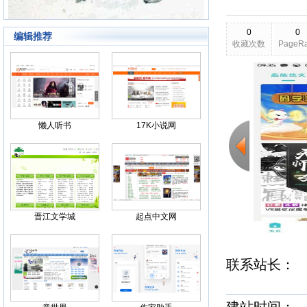
0
0
编辑推荐
收藏次数
PageR
2026-03-23
更新日期
Back
懒人听书
17K小说网
晋江文学城
起点中文网
联系站长