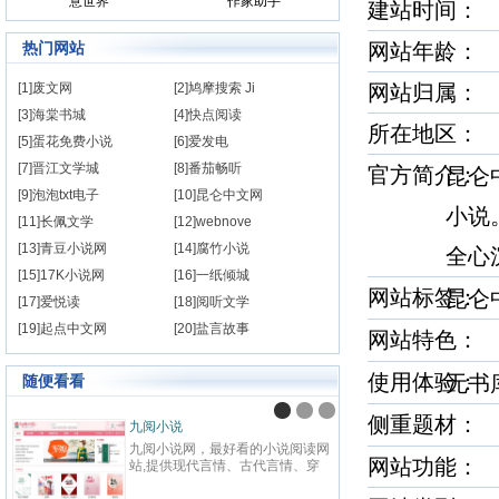
意世界
作家助手
建站时间
热门网站
网站年龄： 
[1]废文网
[2]鸠摩搜索 Ji
网站归属：
[3]海棠书城
[4]快点阅读
所在地区：
[5]蛋花免费小说
[6]爱发电
[7]晋江文学城
[8]番茄畅听
官方简介
昆仑
[9]泡泡txt电子
[10]昆仑中文网
小说
[11]长佩文学
[12]webnove
[13]青豆小说网
[14]腐竹小说
全心
[15]17K小说网
[16]一纸倾城
网站标签
昆仑
[17]爱悦读
[18]阅听文学
[19]起点中文网
[20]盐言故事
网站特色
使用体验
无
随便看看
侧重题材
九阅小说
纵横
九阅小说网，最好看的小说阅读网
纵横中
网站功能：
站,提供现代言情、古代言情、穿
百度
越重生、幻想言情、悬疑灵异、青
网站