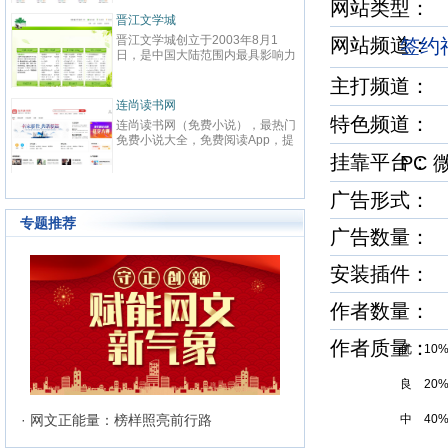
春校园、总裁、种田、王妃、女
致力
网站类型：
强、免费小说等在线阅读。每日最
鼎、
晋江文学城
起点
快更新,页面简洁,访问速度快
最具
晋江文学城创立于2003年8月1
起点中文
网站频道
签约
文化
日，是中国大陆范围内最具影响力
立于2
与史
的女性向原创文学网站，同时，也
创文
化软
主打频道
是全球最大的女性向文学基地。以
字内
有“纵
耽美、爱情等原创网络小说而著
下。
连尚读书网
优秀
红袖
名。 截止到2015年3月31日，晋
学事
特色频道
读，
连尚读书网（免费小说），最热门
红袖添
江文学城拥有在线作品177万余
学作
编、
免费小说大全，免费阅读App，提
全球
部，穿越、言情、影视、都市爱
大成
经过
供玄幻小说、网游小说、言情小
商之
挂靠平台
PC
情、职场婚姻、青春校园、武侠仙
显著
说、穿越小说、都市小说等免费小
拥有
侠、纯爱衍生、玄幻、网游、传
部，日
说在线阅读与下载。
统、
奇、奇幻、悬疑推理、科幻、历
60
广告形式：
准的
史、散文诗歌等风格迥异、类型多
创文
24
样的网络文学作品百花齐放，网站
专题推荐
文、
广告数量：
的这种不落窠臼的行事作风也在行
记等
业内独领风骚。九十万名注册作者
务，
和两万余名签约作者在这个平台上
安装插件：
写作
日更不辍，为广大网络文学爱好者
有长
献上了一部又一部可以堪称经典的
万部
作者数量：
网络文学著作。其中得以出版作品
560
的作者达到3000人，每天有近1万
新用户注册、750部新作品诞生，
作者质量
优 10
两本新书被成功代理出版，上百部
作品签约影视，过万部作品引入手
良 20
机分销渠道，其口碑卓著的良心服
务，为网站在女性文学出版领域建
立起极高声望。 历经十二年的风
· 网文正能量：榜样照亮前行路
中 40
雨，晋江文学城已经从一个简单的
文学爱好者的集散地快速且稳健地