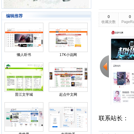
编辑推荐
0
0
收藏次数
PageR
2026-03-25
更新日期
Back
懒人听书
17K小说网
晋江文学城
起点中文网
联系站长