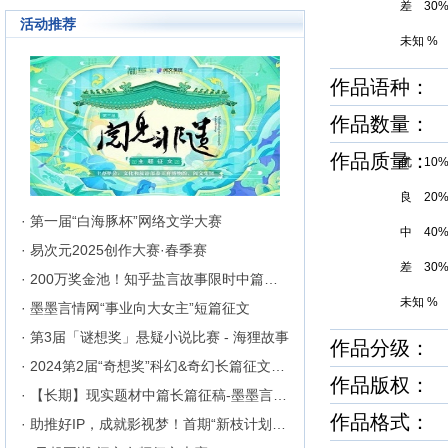
差 30
成长为行业内的翘楚，为1300万
活动推荐
来自不同地区和国家的注册用户突
未知 %
破地区、种族、语言和国家的障碍
聚集在这里的网络文学同好们构建
起创作交流与沟通的平台。
作品语种：
作品数量：
作品质量
优 10
良 20
· 第一届“白海豚杯”网络文学大赛
中 40
· 易次元2025创作大赛·春季赛
差 30
· 200万奖金池！知乎盐言故事限时中篇征文挑战
未知 %
· 墨墨言情网“事业向大女主”短篇征文
· 第3届「谜想奖」悬疑小说比赛 - 海狸故事
作品分级： 
· 2024第2届“奇想奖”科幻&奇幻长篇征文比赛
作品版权： 
· 【长期】现实题材中篇长篇征稿-墨墨言情网
作品格式： h
· 助推好IP，成就影视梦！首期“新枝计划”启动