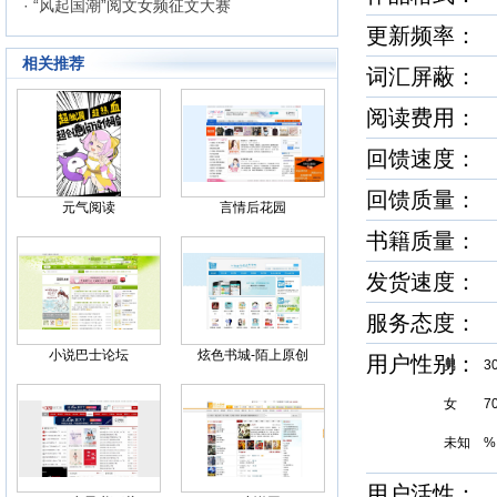
· “风起国潮”阅文女频征文大赛
更新频率：
相关推荐
词汇屏蔽：
阅读费用：
回馈速度
回馈质量
元气阅读
言情后花园
书籍质量
发货速度
服务态度
小说巴士论坛
炫色书城-陌上原创
用户性别
男 3
女 7
未知 %
用户活性：