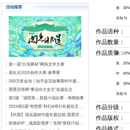
成长为行业内的翘楚，为1300万
活动推荐
来自不同地区和国家的注册用户突
差 30
破地区、种族、语言和国家的障碍
聚集在这里的网络文学同好们构建
未知 %
起创作交流与沟通的平台。
作品语种：
作品数量： 3
作品质量
优 10
良 20
· 第一届“白海豚杯”网络文学大赛
· 易次元2025创作大赛·春季赛
中 40
· 200万奖金池！知乎盐言故事限时中篇征文挑战
差 30
· 墨墨言情网“事业向大女主”短篇征文
未知 %
· 第3届「谜想奖」悬疑小说比赛 - 海狸故事
· 2024第2届“奇想奖”科幻&奇幻长篇征文比赛
作品分级： 
· 【长期】现实题材中篇长篇征稿-墨墨言情网
作品版权： 
· 助推好IP，成就影视梦！首期“新枝计划”启动
作品格式： ht