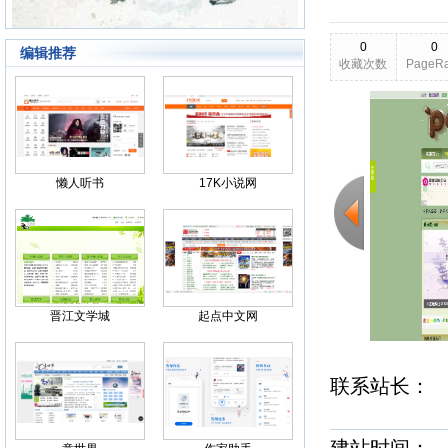
0
0
编辑推荐
收藏次数
PageR
2026-03-25
更新日期
Back
懒人听书
17K小说网
晋江文学城
起点中文网
联系站长