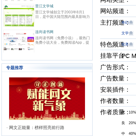
春校园、总裁、种田、王妃、女
致力
强、免费小说等在线阅读。每日最
鼎、
晋江文学城
起点
快更新,页面简洁,访问速度快
最具
网站频道
晋江文学城创立于2003年8月1
起点中文
文化
日，是中国大陆范围内最具影响力
立于2
与史
的女性向原创文学网站，同时，也
主打频道
创文
奇幻
化软
是全球最大的女性向文学基地。以
字内
有“纵
耽美、爱情等原创网络小说而著
下。
连尚读书网
优秀
红袖
文学
名。 截止到2015年3月31日，晋
学事
读，
连尚读书网（免费小说），最热门
红袖添
江文学城拥有在线作品177万余
学作
编、
免费小说大全，免费阅读App，提
全球
特色频道
部，穿越、言情、影视、都市爱
大成
耽美
经过
供玄幻小说、网游小说、言情小
商之
情、职场婚姻、青春校园、武侠仙
显著
说、穿越小说、都市小说等免费小
拥有
侠、纯爱衍生、玄幻、网游、传
挂靠平台
PC 
部，日
说在线阅读与下载。
统、
奇、奇幻、悬疑推理、科幻、历
60
准的
史、散文诗歌等风格迥异、类型多
创文
24
广告形式：
样的网络文学作品百花齐放，网站
专题推荐
文、
的这种不落窠臼的行事作风也在行
记等
业内独领风骚。九十万名注册作者
广告数量：
务，
和两万余名签约作者在这个平台上
写作
日更不辍，为广大网络文学爱好者
有长
安装插件：
献上了一部又一部可以堪称经典的
万部
网络文学著作。其中得以出版作品
560
的作者达到3000人，每天有近1万
作者数量：
新用户注册、750部新作品诞生，
两本新书被成功代理出版，上百部
作者质量
作品签约影视，过万部作品引入手
优 10
机分销渠道，其口碑卓著的良心服
务，为网站在女性文学出版领域建
良 20
立起极高声望。 历经十二年的风
· 网文正能量：榜样照亮前行路
雨，晋江文学城已经从一个简单的
中 40
文学爱好者的集散地快速且稳健地