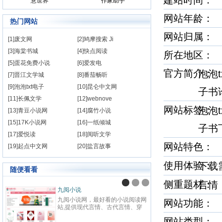
建站时间
意世界
作家助手
网站年龄： 
热门网站
网站归属：
[1]废文网
[2]鸠摩搜索 Ji
[3]海棠书城
[4]快点阅读
所在地区
[5]蛋花免费小说
[6]爱发电
官方简介
泡泡t
[7]晋江文学城
[8]番茄畅听
[9]泡泡txt电子
[10]昆仑中文网
子书
[11]长佩文学
[12]webnove
网站标签
泡泡t
[13]青豆小说网
[14]腐竹小说
[15]17K小说网
[16]一纸倾城
子
[17]爱悦读
[18]阅听文学
网站特色
[19]起点中文网
[20]盐言故事
使用体验
下载
随便看看
侧重题材
言
九阅小说
纵横
九阅小说网，最好看的小说阅读网
纵横中
网站功能： 
站,提供现代言情、古代言情、穿
百度
越重生、幻想言情、悬疑灵异、青
网站
网站类型：