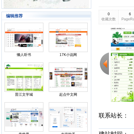
0
6
编辑推荐
收藏次数
PageR
2026-03-25
更新日期
Back
懒人听书
17K小说网
晋江文学城
起点中文网
联系站长