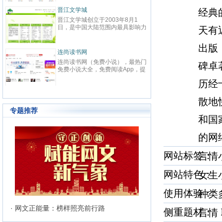
春校园、总裁、种田、王妃、女
致力
强、免费小说等在线阅读。每日最
鼎、
晋江文学城
起点
经典
快更新,页面简洁,访问速度快
最具
晋江文学城创立于2003年8月1
起点中文
文化
日，是中国大陆范围内最具影响力
立于2
天有
与史
的女性向原创文学网站，同时，也
创文
化软
是全球最大的女性向文学基地。以
字内
有“纵
出版
耽美、爱情等原创网络小说而著
下。
连尚读书网
优秀
红袖
名。 截止到2015年3月31日，晋
学事
读，
连尚读书网（免费小说），最热门
红袖添
碑卓
江文学城拥有在线作品177万余
学作
编、
免费小说大全，免费阅读App，提
全球
部，穿越、言情、影视、都市爱
大成
经过
供玄幻小说、网游小说、言情小
商之
情、职场婚姻、青春校园、武侠仙
历经
显著
说、穿越小说、都市小说等免费小
拥有
侠、纯爱衍生、玄幻、网游、传
部，日
说在线阅读与下载。
统、
奇、奇幻、悬疑推理、科幻、历
60
准的
散地
史、散文诗歌等风格迥异、类型多
创文
24
样的网络文学作品百花齐放，网站
专题推荐
文、
的这种不落窠臼的行事作风也在行
和国
记等
业内独领风骚。九十万名注册作者
务，
和两万余名签约作者在这个平台上
的网
写作
日更不辍，为广大网络文学爱好者
有长
献上了一部又一部可以堪称经典的
万部
网络文学著作。其中得以出版作品
网站标签
言情
560
的作者达到3000人，每天有近1万
新用户注册、750部新作品诞生，
网站特色
女生
两本新书被成功代理出版，上百部
作品签约影视，过万部作品引入手
机分销渠道，其口碑卓著的良心服
使用体验
种类
务，为网站在女性文学出版领域建
立起极高声望。 历经十二年的风
· 网文正能量：榜样照亮前行路
侧重题材
言情
雨，晋江文学城已经从一个简单的
文学爱好者的集散地快速且稳健地