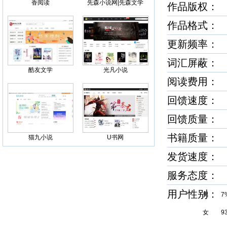
香阅读
先森小说网|先森文学
作品版权： 
作品格式： t
更新频率：
词汇屏蔽：
酷友文学
光凡小说
阅读费用： 
回馈速度
回馈质量
书籍质量
猫九小说
U书网
发货速度
服务态度
用户性别
男 7
女 9