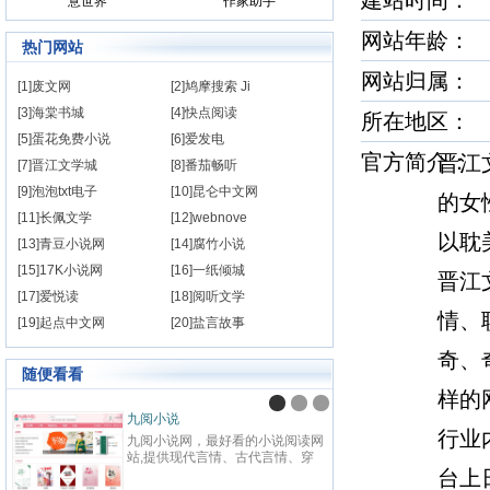
建站时间
意世界
作家助手
网站年龄： 
热门网站
网站归属：
[1]废文网
[2]鸠摩搜索 Ji
[3]海棠书城
[4]快点阅读
所在地区：
[5]蛋花免费小说
[6]爱发电
官方简介
晋江
[7]晋江文学城
[8]番茄畅听
[9]泡泡txt电子
[10]昆仑中文网
的女
[11]长佩文学
[12]webnove
以耽
[13]青豆小说网
[14]腐竹小说
[15]17K小说网
[16]一纸倾城
晋江
[17]爱悦读
[18]阅听文学
情、
[19]起点中文网
[20]盐言故事
奇、
随便看看
样的
九阅小说
纵横
行业
九阅小说网，最好看的小说阅读网
纵横中
站,提供现代言情、古代言情、穿
百度
越重生、幻想言情、悬疑灵异、青
台上
网站