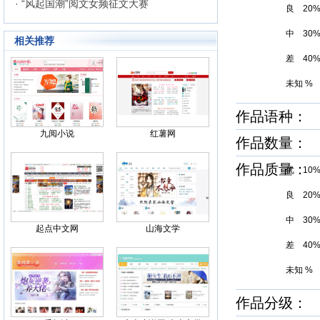
· “风起国潮”阅文女频征文大赛
良 20
中 30
相关推荐
差 40
未知 %
作品语种：
九阅小说
红薯网
作品数量： 
作品质量
优 10
良 20
中 30
起点中文网
山海文学
差 40
未知 %
作品分级： 