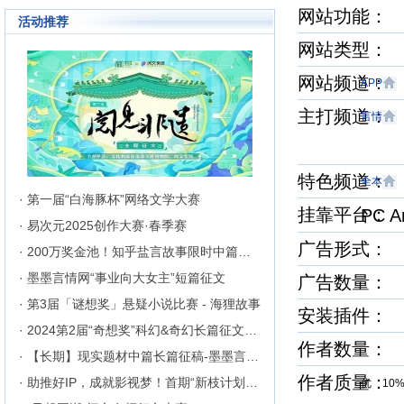
成长为行业内的翘楚，为1300万
网站功能： 
活动推荐
来自不同地区和国家的注册用户突
破地区、种族、语言和国家的障碍
网站类型：
聚集在这里的网络文学同好们构建
起创作交流与沟通的平台。
网站频道
APP
主打频道
言情
特色频道
全本
· 第一届“白海豚杯”网络文学大赛
挂靠平台
PC 
· 易次元2025创作大赛·春季赛
广告形式： 
· 200万奖金池！知乎盐言故事限时中篇征文挑战
· 墨墨言情网“事业向大女主”短篇征文
广告数量：
· 第3届「谜想奖」悬疑小说比赛 - 海狸故事
安装插件：
· 2024第2届“奇想奖”科幻&奇幻长篇征文比赛
作者数量： 
· 【长期】现实题材中篇长篇征稿-墨墨言情网
作者质量
· 助推好IP，成就影视梦！首期“新枝计划”启动
优 10