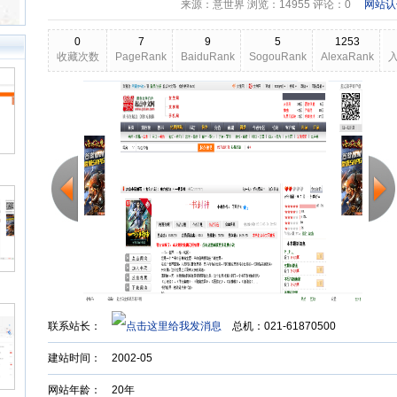
来源：意世界 浏览：
14955
评论：0
网站认
0
7
9
5
1253
收藏次数
PageRank
BaiduRank
SogouRank
AlexaRank
2026-03-25
更新日期
Back to Top
联系站长：
总机：021-61870500
建站时间：
2002-05
网站年龄： 20年