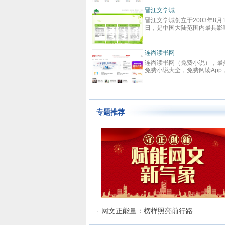
春校园、总裁、种田、王妃、
强、免费小说等在线阅读。每
晋江文学城
快更新,页面简洁,访问速度快
晋江文学城创立于2003年8月
日，是中国大陆范围内最具影
的女性向原创文学网站，同时
是全球最大的女性向文学基地
耽美、爱情等原创网络小说而
连尚读书网
名。 截止到2015年3月31日
连尚读书网（免费小说），最
江文学城拥有在线作品177万
免费小说大全，免费阅读App
部，穿越、言情、影视、都市
供玄幻小说、网游小说、言情
情、职场婚姻、青春校园、武
说、穿越小说、都市小说等免
侠、纯爱衍生、玄幻、网游、
说在线阅读与下载。
奇、奇幻、悬疑推理、科幻、
史、散文诗歌等风格迥异、类
样的网络文学作品百花齐放，
专题推荐
的这种不落窠臼的行事作风也
业内独领风骚。九十万名注册
和两万余名签约作者在这个平
日更不辍，为广大网络文学爱
献上了一部又一部可以堪称经
网络文学著作。其中得以出版
的作者达到3000人，每天有近
新用户注册、750部新作品诞
两本新书被成功代理出版，上
作品签约影视，过万部作品引
机分销渠道，其口碑卓著的良
务，为网站在女性文学出版领
立起极高声望。 历经十二年的
· 网文正能量：榜样照亮前行路
雨，晋江文学城已经从一个简
文学爱好者的集散地快速且稳