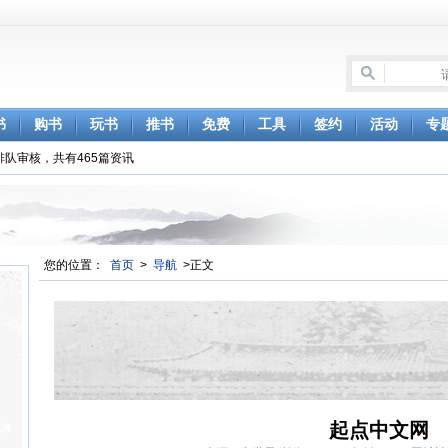
书
购书
玩书
推书
免费
工具
签约
活动
专
排队审核，共有465篇资讯
您的位置：
首页
>
导航
>正文
起点中文网