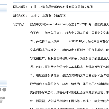
网站归属： 企业 上海玄霆娱乐信息科技有限公司 阅文集团
所在地区： 上海市 上海市 浦东新区
官方简介：
起点中文网(www.qidian.com)创立于2002年5月，
合平台——阅文集团旗下。起点中文网以推动中国原创文学事
养，并取得了巨大成果： 2003年10月，起点中文网首创
学赢利模式的先锋之一，就此奠定了原创文学的行业基础。此
容发掘推广、版权管理等机制和体系，为原创文学的发展注入
展。目前，原创网络文学行业从基本模式、行业标准到工作制
导。在这些开创的背后，是起点资深的文学运营团队和业界
已经形成了完善的创作、培养、销售为一体的电子在线出版机
秀的网络游戏公司、影视公司和出版社全面展开版权运营，带
纵横中文网
读网
纵横中文网成立于2008年9月，是
戏、影视剧、话剧以及出版线下图书等，形成了一套完整的产
穿
百度文学旗下的大型中文原创阅读
、青
网站，坚持原创精品的建站理念，