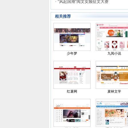
· “风起国潮”阅文女频征文大赛
相关推荐
少年梦
九阅小说
红薯网
麦林文学