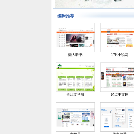
编辑推荐
懒人听书
17K小说网
晋江文学城
起点中文网