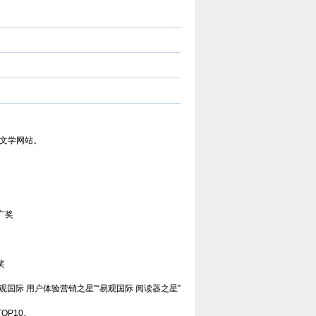
奖-文学网站。
广奖
奖
易观国际 用户体验营销之星”“易观国际 阅读器之星”
OP10。