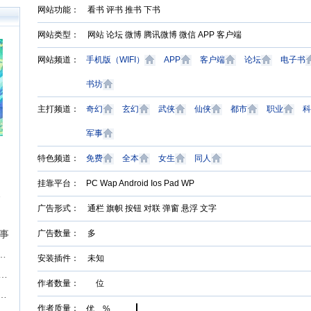
0万
网站功能： 看书 评书 推书 下书
户突
障碍
网站类型： 网站 论坛 微博 腾讯微博 微信 APP 客户端
构建
网站频道：
手机版（WIFI）
APP
客户端
论坛
电子书
书坊
主打频道：
奇幻
玄幻
武侠
仙侠
都市
职业
科
军事
特色频道：
免费
全本
女生
同人
挂靠平台：
PC Wap Android Ios Pad WP
征文挑战
广告形式： 通栏 旗帜 按钮 对联 弹窗 悬浮 文字
故事
广告数量： 多
届“奇想奖”科幻&奇幻长篇征文比赛
安装插件： 未知
期】现实题材中篇长篇征稿-墨墨言情网
作者数量： 位
P，成就影视梦！首期“新枝计划”启动
作者质量：
优 %