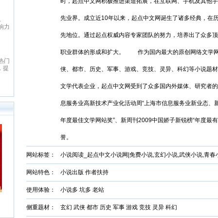
女
致力于本土优秀文化的传承、革
时，起点中文网积极推进渠道拓展，在互联网、手机及其他手
日最
鼎、激扬与全球化扩展，力求打造
起点中文网
最具主流影响力与商业价值的综合
先业界。成立近10年以来，起点中文网诞生了诸多经典，在
1
起点中文网(www.qidian.com)创
文化平台，扶助并引导大师级作者
响力
立于2002年5月，是国内最大的原
与史诗级作品的产生，推动中华文
，也
创文学网站，隶属于国内最大的数
先地位。通过起点权威内容专家团队的努力，培养出了众多顶
化软力量的崛兴。纵横中文网拥
。以
字内容综合平台——阅文集团旗
有“纵横中文”、“纵横动漫” 等诸多
著
下。起点中文网以推动中国原创文
优秀品牌与资源，深入贯穿线上阅
红袖添香
职业群体的形成和扩大。 作为国内最大的原创网络文学网
，晋
学事业为宗旨，长期致力于原创文
读，线下出版、动漫改编、游戏改
热门
红袖添香网创办于1999年8月，是
余
学作者的挖掘与培养，并取得了巨
编、影视改编等整条文化产业链。
，提
全球领先的女性文学数字版权运营
侠、都市、历史、军事、游戏、竞技、灵异、科幻等小说题材
爱
大成果
经过多年努力，纵横中文网取得了
小
商之一，中文女性阅读第一品牌。
侠仙
显著的成绩，书库存量超过16万
费小
拥有完善的投稿系统、个人文集系
传
文学代表企业，起点中文网受到了众多国内外媒体、研究者的一
部，日独立IP超过260万，PV超过
统、媒体联络发表系统及高创作水
历
6000万，成为国内一流的中文原
准的原创书库。红袖添香为超过
型多
创文学类专业网站。
息服务业高新技术产业化活动周“上海市信息服务业新业态、新模式
240万注册用户提供涵盖小说、散
网站
文、杂文、诗歌、歌词、剧本、日
在行
记等体裁的高品质创作和阅读服
年度最佳文学网站奖”、新周刊2009中国娇子新锐榜“年度最有
作者
务，在言情、职场小说等女性文学
台上
写作及出版领域独占高地。网站拥
好者
誉。
有长、短篇原创作品总量超过192
典的
万部（篇），日浏览量最高超过
作品
网站标签：
小说阅读_起点中文小说网|免费小说,玄幻小说,武侠小说,青
5600万次。
1万
生，
网站特色：
小说出版 作者扶持
百部
入手
心服
使用体验：
小说多 坑多 老站
域建
风
侧重题材：
玄幻 武侠 都市 历史 军事 游戏 竞技 灵异 科幻
单的
健地