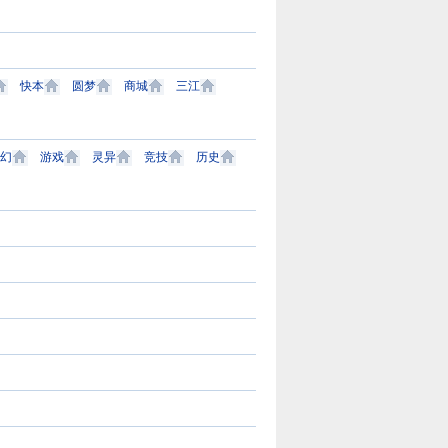
快本
圆梦
商城
三江
幻
游戏
灵异
竞技
历史