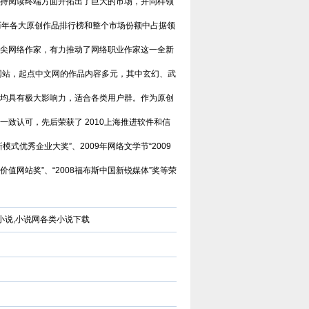
先在线阅读网站。中文在线（股票
持阅读终端方面开拓出了巨大的市场，并同样领
代码：300364）2000年成立于清
意世界
华大学，为中国数字出版的开创者
历年各大原创作品排行榜和整个市场份额中占据领
意世界（esggi.com）是以服务小
之一，也是全球最大的中文数字出
说读者为宗旨，以推动文学传播为
版机构之一，于2015年1月21日
目标，以公正客观为准则，为读者
尖网络作家，有力推动了网络职业作家这一全新
在深交所创业板上市。中文在线
搭建通往小说国度的高速通道，为
以“数字传承文明”为企业使命，致
小说和网站建造对外的展示窗口，
力于成为全球领先的中文数字出版
潇湘书院
站，起点中文网的作品内容多元，其中玄幻、武
而诞生的新模式垂直综合平台。严
机构。作为旗下网站，17K小说网
潇湘书院一直以做中国最好的女生
选优质和潜力小说网站，用全面及
以“让每个人都享受创作的乐趣”为
原创网站为目标，立志为广大的原
均具有极大影响力，适合各类用户群。作为原创
时、见地独到的资讯信息，贴合需
使命，以“成就与共赢”为价值观，
创作者提供一个公平、公正，健康
求、操作便捷的使用体验；内容丰
目前已拥有网络作者超过40W，
的文学发展平台。优秀的工作团队
富、功能多元、分析客观的资讯服
致认可，先后荣获了 2010上海推进软件和信
知名作家2000余人，出版机构
和人性化的管理模式，使潇湘书院
务；准确、及时地帮助读者寻找精
500余家，日均访问量3000W。
成为女性原创作者群体以及读者群
品佳作、优秀站点，帮助小说、网
优秀企业大奖”、2009年网络文学节“2009
体中最具吸引力和归属感的原创网
站、活动解决宣传推广等需求。
站。
价值网站奖”、“2008福布斯中国新锐媒体”奖等荣
春小说,小说网各类小说下载