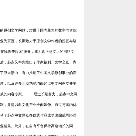
是国内最大的原创文学网站，隶属于国内最大的数字内容综
业为宗旨，长期致力于原创文学作者的挖掘与培
“在线收费阅读”服务，成为真正意义上的网络文
后，起点又率先推出了作家福利、文学交互、内
了巨大活力，有力推动了中国文学原创事业的发
度，以及许多互动功能均由起点中文网创立并主
权威的内容专家。 经过长期努力，起点中文网
制，并得以向文化产业全面延伸。通过与国内优
动了起点中文网众多优秀作品成功改编成网络游
17K小说网
17K小说网创建于2006年，是中
业链条。此外，在自有平台保持高速增长的同
国数字出版领导者——中文在线旗
下，集创作、阅读于一体的国内领