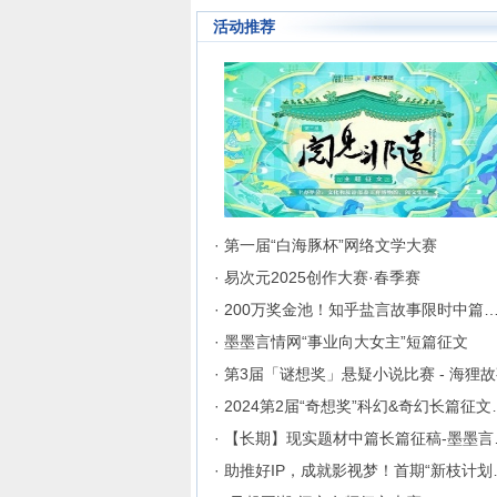
成长为行业内的翘楚，为130
活动推荐
来自不同地区和国家的注册用
破地区、种族、语言和国家的
聚集在这里的网络文学同好们
起创作交流与沟通的平台。
· 第一届“白海豚杯”网络文学大赛
· 易次元2025创作大赛·春季赛
· 200万奖金池！知乎盐言故事限时中篇
· 墨墨言情网“事业向大女主”短篇征文
· 第3届「谜想奖」悬疑小说比赛 - 海狸
· 2024第2
· 【长
· 助推好I