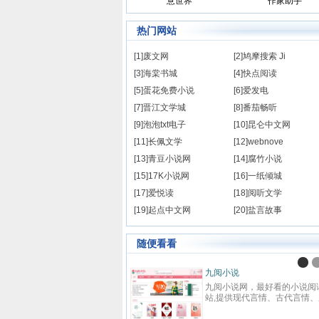
意世界
作家助手
热门网站
[1]废文网
[2]鸠摩搜索 Ji
[3]海棠书城
[4]快点阅读
[5]蛋花免费小说
[6]爱发电
[7]晋江文学城
[8]番茄畅听
[9]泡泡txt电子
[10]昆仑中文网
[11]长佩文学
[12]webnove
[13]青豆小说网
[14]腐竹小说
[15]17K小说网
[16]一纸倾城
[17]爱悦读
[18]阅听文学
[19]起点中文网
[20]盐言故事
随便看看
九阅小说
九阅小说网，最好看的小说阅
站,提供现代言情、古代言情、
越重生、幻想言情、悬疑灵异