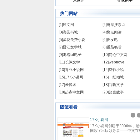
意世界
作家助手
热门网站
[1]废文网
[2]鸠摩搜索 Ji
[3]海棠书城
[4]快点阅读
[5]蛋花免费小说
[6]爱发电
[7]晋江文学城
[8]番茄畅听
[9]泡泡txt电子
[10]昆仑中文网
[11]长佩文学
[12]webnove
[13]青豆小说网
[14]腐竹小说
[15]17K小说网
[16]一纸倾城
[17]爱悦读
[18]阅听文学
[19]起点中文网
[20]盐言故事
随便看看
横中文网
17K小说网
横中文网成立于2008年9月，是
17K小说网创建于2006年，是
度文学旗下的大型中文原创阅读
国数字出版领导者——中文在
站，坚持原创精品的建站理念，
下，集创作、阅读于一体的国