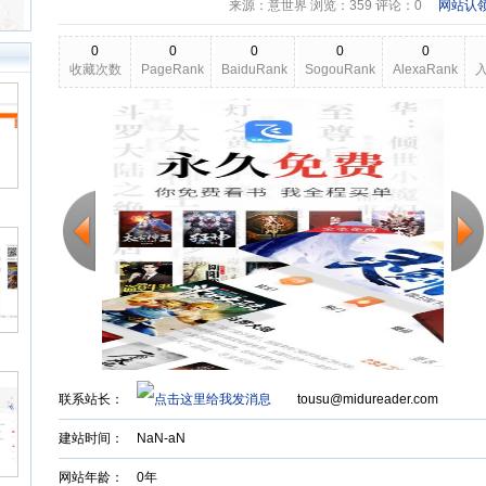
来源：意世界 浏览：
359
评论：0
网站认
0
0
0
0
0
收藏次数
PageRank
BaiduRank
SogouRank
AlexaRank
2026-03-22
更新日期
Back to Top
联系站长：
tousu@midureader.com
建站时间：
NaN-aN
网站年龄： 0年