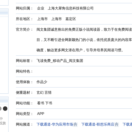
网站归属： 企业 上海大犀角信息科技有限公司
所在地区： 上海市 上海市 嘉定区
官方简介：
阅文集团诚意推出的免费正版小说阅读器，致力于在免费阅读
目，又不断引进全网新颖热门的小说，依托优质庞大的内容库
确度，触达更多网文潜在用户，引导并培养其阅读习惯。
网站标签：
飞读免费_移动产品_阅文集团
网站特色：
使用体验：
作品少
侧重题材：
玄幻 言情
网站功能： 看书 下书
网站类型： APP
中
线旗
网站频道：
下载通道-华为应用市场
下载通道-联想乐商店
下载
内领