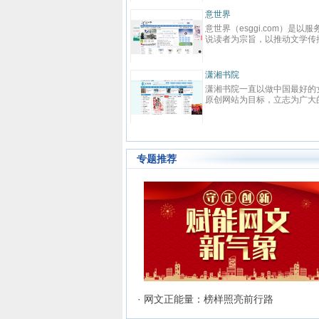
力于本土优秀文化的传承、革
先在线阅读网站。中文在线（
、激扬与全球化扩展，力求打造
代码：300364）2000年成立
点中文网
意世界
具主流影响力与商业价值的综合
华大学，为中国数字出版的开
点中文网(www.qidian.com)创
意世界（esggi.com）是以服
化平台，扶助并引导大师级作者
之一，也是全球最大的中文数
于2002年5月，是国内最大的原
说读者为宗旨，以推动文学传
史诗级作品的产生，推动中华文
版机构之一，于2015年1月21
文学网站，隶属于国内最大的数
目标，以公正客观为准则，为
软力量的崛兴。纵横中文网拥
在深交所创业板上市。中文在
内容综合平台——阅文集团旗
搭建通往小说国度的高速通道
“纵横中文”、“纵横动漫” 等诸多
以“数字传承文明”为企业使命
。起点中文网以推动中国原创文
小说和网站建造对外的展示窗
秀品牌与资源，深入贯穿线上阅
袖添香
力于成为全球领先的中文数字
潇湘书院
事业为宗旨，长期致力于原创文
而诞生的新模式垂直综合平台
，线下出版、动漫改编、游戏改
机构。作为旗下网站，17K小
袖添香网创办于1999年8月，是
潇湘书院一直以做中国最好的
作者的挖掘与培养，并取得了巨
选优质和潜力小说网站，用全
、影视改编等整条文化产业链。
以“让每个人都享受创作的乐趣
球领先的女性文学数字版权运营
原创网站为目标，立志为广大
成果
时、见地独到的资讯信息，贴
过多年努力，纵横中文网取得了
使命，以“成就与共赢”为价值
之一，中文女性阅读第一品牌。
创作者提供一个公平、公正，
求、操作便捷的使用体验；内
著的成绩，书库存量超过16万
目前已拥有网络作者超过40W
有完善的投稿系统、个人文集系
的文学发展平台。优秀的工作
富、功能多元、分析客观的资
，日独立IP超过260万，PV超过
知名作家2000余人，出版机构
、媒体联络发表系统及高创作水
和人性化的管理模式，使潇湘
务；准确、及时地帮助读者寻
000万，成为国内一流的中文原
500余家，日均访问量3000W
的原创书库。红袖添香为超过
成为女性原创作者群体以及读
品佳作、优秀站点，帮助小说
文学类专业网站。
40万注册用户提供涵盖小说、散
体中最具吸引力和归属感的原
站、活动解决宣传推广等需求
专题推荐
、杂文、诗歌、歌词、剧本、日
站。
等体裁的高品质创作和阅读服
，在言情、职场小说等女性文学
作及出版领域独占高地。网站拥
长、短篇原创作品总量超过192
部（篇），日浏览量最高超过
600万次。
· 网文正能量：榜样照亮前行路