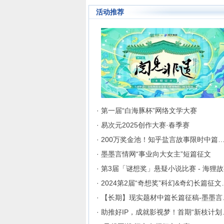
活动推荐
· 第一届“白海豚杯”网络文学大赛
· 易次元2025创作大赛·春季赛
· 200万奖金池！知乎盐言故事限时中篇
· 墨墨言情网“事业向大女主”短篇征文
· 第3届「谜想奖」悬疑小说比赛 - 海狸
· 2024第2
· 【长
· 助推好I