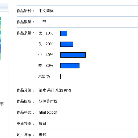
作品语种： 中文简体
作品数量： 部
作品质量：
优 10%
良 20%
中 40%
差 30%
未知 %
征文挑战
作品分级： 清水 果汁 米酒 黄酒
作品版权： 软件著作权
故事
届“奇想奖”科幻&奇幻长篇征文比赛
作品格式： html txt pdf
期】现实题材中篇长篇征稿-墨墨言情网
更新频率： 每日
P，成就影视梦！首期“新枝计划”启动
词汇屏蔽： 未知