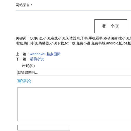
网站荣誉：
赞一个(0)
关键词：QQ阅读,小说,在线小说,阅读器,电子书,手机看书,移动阅读,搜小说,
书城,热门小说,热播剧,小说下载,txt下载,免费小说,免费书城,android版,ios版,
上一篇：
webnovel-起点国际
下一篇：
话萌小说
评论(
0
)
就等您来啦...
写评论