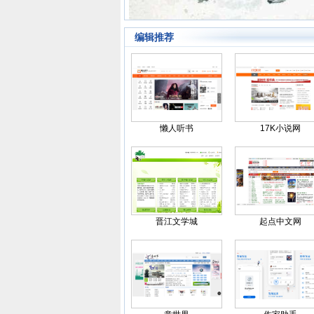
编辑推荐
懒人听书
17K小说网
晋江文学城
起点中文网