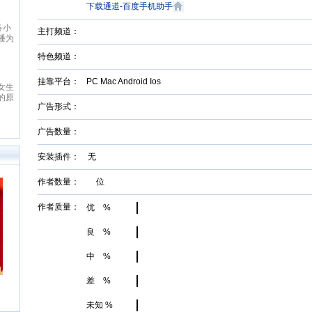
股票
下载通道-百度手机助手
于清
创者
务小
字出
主打频道：
播为
日
读者
线
特色频道：
，为
，致
口，
出版
。严
挂靠平台：
PC Mac Android Ios
说网
女生
面及
”为
的原
合需
观，
广告形式：
健康
容丰
，
团队
讯服
书院
广告数量：
找精
。
者群
、网
创网
。
安装插件： 无
作者数量： 位
作者质量：
优 %
良 %
中 %
差 %
未知 %