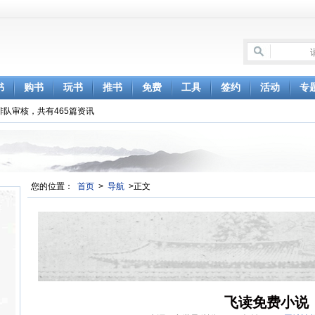
书
购书
玩书
推书
免费
工具
签约
活动
专
排队审核，共有465篇资讯
您的位置：
首页
>
导航
>正文
飞读免费小说