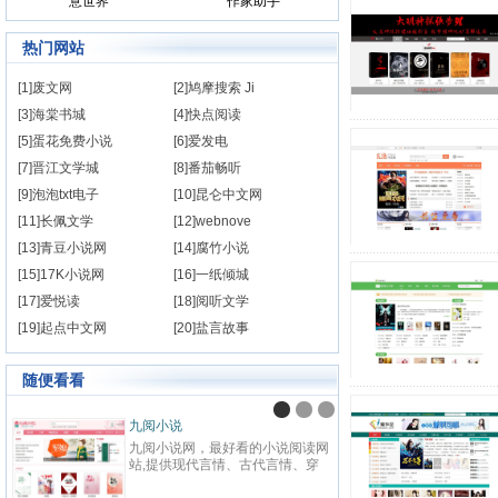
意世界
作家助手
热门网站
[1]废文网
[2]鸠摩搜索 Ji
[3]海棠书城
[4]快点阅读
[5]蛋花免费小说
[6]爱发电
[7]晋江文学城
[8]番茄畅听
[9]泡泡txt电子
[10]昆仑中文网
[11]长佩文学
[12]webnove
[13]青豆小说网
[14]腐竹小说
[15]17K小说网
[16]一纸倾城
[17]爱悦读
[18]阅听文学
[19]起点中文网
[20]盐言故事
随便看看
九阅小说
纵横
九阅小说网，最好看的小说阅读网
纵横中
站,提供现代言情、古代言情、穿
百度
越重生、幻想言情、悬疑灵异、青
网站