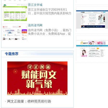
春校园、总裁、种田、王妃、女
致力
强、免费小说等在线阅读。每日最
鼎、
晋江文学城
起点
快更新,页面简洁,访问速度快
最具
晋江文学城创立于2003年8月1
起点中文
文化
日，是中国大陆范围内最具影响力
立于2
与史
的女性向原创文学网站，同时，也
创文
化软
是全球最大的女性向文学基地。以
字内
有“纵
耽美、爱情等原创网络小说而著
下。
连尚读书网
优秀
红袖
名。 截止到2015年3月31日，晋
学事
读，
连尚读书网（免费小说），最热门
红袖添
江文学城拥有在线作品177万余
学作
编、
免费小说大全，免费阅读App，提
全球
部，穿越、言情、影视、都市爱
大成
经过
供玄幻小说、网游小说、言情小
商之
情、职场婚姻、青春校园、武侠仙
显著
说、穿越小说、都市小说等免费小
拥有
侠、纯爱衍生、玄幻、网游、传
部，日
说在线阅读与下载。
统、
奇、奇幻、悬疑推理、科幻、历
60
准的
史、散文诗歌等风格迥异、类型多
创文
24
样的网络文学作品百花齐放，网站
专题推荐
文、
的这种不落窠臼的行事作风也在行
记等
业内独领风骚。九十万名注册作者
务，
和两万余名签约作者在这个平台上
写作
日更不辍，为广大网络文学爱好者
有长
献上了一部又一部可以堪称经典的
万部
网络文学著作。其中得以出版作品
560
的作者达到3000人，每天有近1万
新用户注册、750部新作品诞生，
两本新书被成功代理出版，上百部
作品签约影视，过万部作品引入手
机分销渠道，其口碑卓著的良心服
务，为网站在女性文学出版领域建
立起极高声望。 历经十二年的风
· 网文正能量：榜样照亮前行路
雨，晋江文学城已经从一个简单的
文学爱好者的集散地快速且稳健地