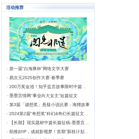
成长为行业内的翘楚，为1300万
活动推荐
来自不同地区和国家的注册用户突
破地区、种族、语言和国家的障碍
聚集在这里的网络文学同好们构建
起创作交流与沟通的平台。
· 第一届“白海豚杯”网络文学大赛
· 易次元2025创作大赛·春季赛
· 200万奖金池！知乎盐言故事限时中篇征文挑战
· 墨墨言情网“事业向大女主”短篇征文
· 第3届「谜想奖」悬疑小说比赛 - 海狸故事
· 2024第2届“奇想奖”科幻&奇幻长篇征文比赛
· 【长期】现实题材中篇长篇征稿-墨墨言情网
· 助推好IP，成就影视梦！首期“新枝计划”启动