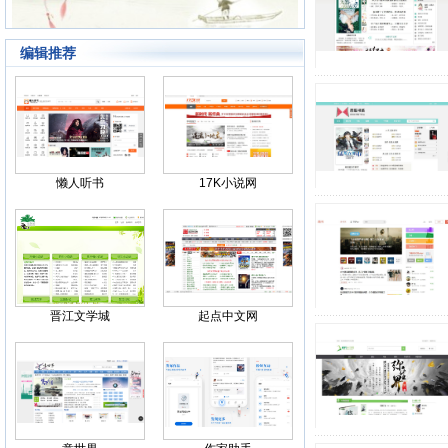
编辑推荐
Back
懒人听书
17K小说网
晋江文学城
起点中文网