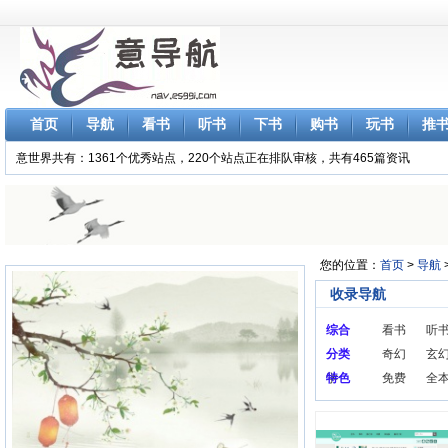
首页
导航
看书
听书
下书
购书
玩书
推
意世界共有：1361个优秀站点，220个站点正在排队审核，共有465篇资讯
您的位置：
首页
>
导航
收录导航
综合
看书
听
分类
奇幻
玄
学
特色
免费
全