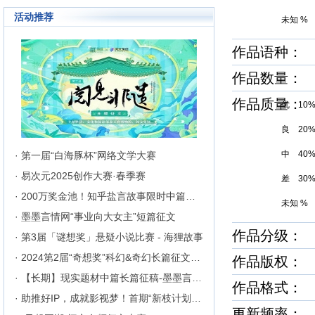
活动推荐
未知 %
作品语种：
作品数量： 5
作品质量
优 10
良 20
中 40
· 第一届“白海豚杯”网络文学大赛
· 易次元2025创作大赛·春季赛
差 30
· 200万奖金池！知乎盐言故事限时中篇征文挑战
未知 %
· 墨墨言情网“事业向大女主”短篇征文
作品分级： 
· 第3届「谜想奖」悬疑小说比赛 - 海狸故事
· 2024第2届“奇想奖”科幻&奇幻长篇征文比赛
作品版权：
· 【长期】现实题材中篇长篇征稿-墨墨言情网
作品格式： h
· 助推好IP，成就影视梦！首期“新枝计划”启动
更新频率：