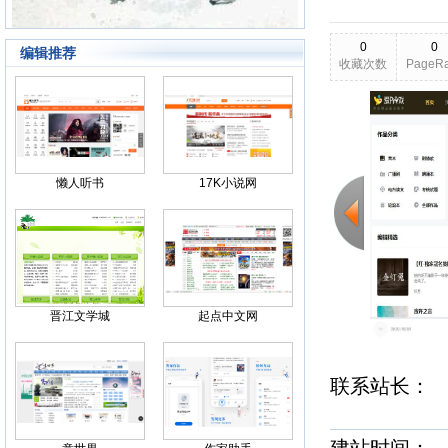
0
0
编辑推荐
收藏次数
PageR
2026-03-21
更新日期
Back
懒人听书
17K小说网
晋江文学城
起点中文网
联系站长