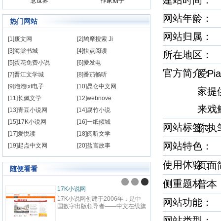
建站时间
意世界
作家助手
网站年龄： 
热门网站
网站归属：
[1]废文网
[2]鸠摩搜索 Ji
[3]海棠书城
[4]快点阅读
所在地区：
[5]蛋花免费小说
[6]爱发电
官方简介
爱P
[7]晋江文学城
[8]番茄畅听
[9]泡泡txt电子
[10]昆仑中文网
家提
[11]长佩文学
[12]webnove
来戏
[13]青豆小说网
[14]腐竹小说
[15]17K小说网
[16]一纸倾城
网站标签
你执
[17]爱悦读
[18]阅听文学
网站特色
[19]起点中文网
[20]盐言故事
使用体验
页
随便看看
侧重题材
普
17K小说网
17K小说网创建于2006年，是中
网站功能： 
国数字出版领导者——中文在线旗
下，集创作、阅读于一体的国内领
网站类型：