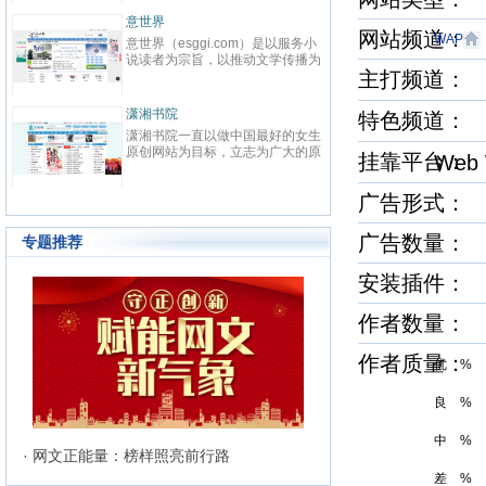
先在线阅读网站。中文在线（股票
代码：300364）2000年成立于清
意世界
华大学，为中国数字出版的开创者
网站频道
WAP
意世界（esggi.com）是以服务小
之一，也是全球最大的中文数字出
说读者为宗旨，以推动文学传播为
版机构之一，于2015年1月21日
主打频道
目标，以公正客观为准则，为读者
在深交所创业板上市。中文在线
搭建通往小说国度的高速通道，为
以“数字传承文明”为企业使命，致
小说和网站建造对外的展示窗口，
力于成为全球领先的中文数字出版
潇湘书院
特色频道
而诞生的新模式垂直综合平台。严
机构。作为旗下网站，17K小说网
潇湘书院一直以做中国最好的女生
选优质和潜力小说网站，用全面及
以“让每个人都享受创作的乐趣”为
原创网站为目标，立志为广大的原
时、见地独到的资讯信息，贴合需
挂靠平台
Web
使命，以“成就与共赢”为价值观，
创作者提供一个公平、公正，健康
求、操作便捷的使用体验；内容丰
目前已拥有网络作者超过40W，
的文学发展平台。优秀的工作团队
富、功能多元、分析客观的资讯服
知名作家2000余人，出版机构
广告形式：
和人性化的管理模式，使潇湘书院
务；准确、及时地帮助读者寻找精
500余家，日均访问量3000W。
成为女性原创作者群体以及读者群
品佳作、优秀站点，帮助小说、网
体中最具吸引力和归属感的原创网
站、活动解决宣传推广等需求。
广告数量：
专题推荐
站。
安装插件
作者数量：
作者质量
优 %
良 %
中 %
· 网文正能量：榜样照亮前行路
差 %