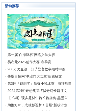
活动推荐
· 第一届“白海豚杯”网络文学大赛
· 易次元2025创作大赛·春季赛
· 200万奖金池！知乎盐言故事限时中篇征文挑战
· 墨墨言情网“事业向大女主”短篇征文
· 第3届「谜想奖」悬疑小说比赛 - 海狸故事
· 2024第2届“奇想奖”科幻&奇幻长篇征文比赛
· 【长期】现实题材中篇长篇征稿-墨墨言情网
· 助推好IP，成就影视梦！首期“新枝计划”启动