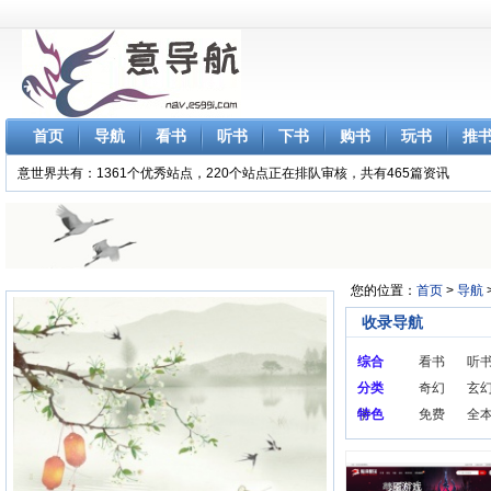
首页
导航
看书
听书
下书
购书
玩书
推
意世界共有：1361个优秀站点，220个站点正在排队审核，共有465篇资讯
您的位置：
首页
>
导航
收录导航
综合
看书
听
分类
奇幻
玄
学
特色
免费
全