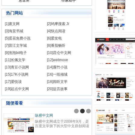
意世界
作家助手
热门网站
[1]废文网
[2]鸠摩搜索 Ji
[3]海棠书城
[4]快点阅读
[5]蛋花免费小说
[6]爱发电
[7]晋江文学城
[8]番茄畅听
[9]泡泡txt电子
[10]昆仑中文网
[11]长佩文学
[12]webnove
[13]青豆小说网
[14]腐竹小说
[15]17K小说网
[16]一纸倾城
[17]爱悦读
[18]阅听文学
[19]起点中文网
[20]盐言故事
随便看看
纵横中文网
17K
纵横中文网成立于2008年9月，是
17K
百度文学旗下的大型中文原创阅读
国数
网站，坚持原创精品的建站理念，
下，