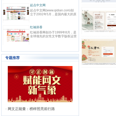
致力于本土优秀文化的传承、革
先在
鼎、激扬与全球化扩展，力求打造
代码：
起点中文网
意世
最具主流影响力与商业价值的综合
华大
起点中文网(www.qidian.com)创
意世界
文化平台，扶助并引导大师级作者
之一
立于2002年5月，是国内最大的原
说读
与史诗级作品的产生，推动中华文
版机构
创文学网站，隶属于国内最大的数
目标
化软力量的崛兴。纵横中文网拥
在深
字内容综合平台——阅文集团旗
搭建
有“纵横中文”、“纵横动漫” 等诸多
以“
下。起点中文网以推动中国原创文
小说
优秀品牌与资源，深入贯穿线上阅
红袖添香
力于
潇湘
学事业为宗旨，长期致力于原创文
而诞
读，线下出版、动漫改编、游戏改
机构
红袖添香网创办于1999年8月，是
潇湘
学作者的挖掘与培养，并取得了巨
选优
编、影视改编等整条文化产业链。
以“
全球领先的女性文学数字版权运营
原创
大成果
时、
经过多年努力，纵横中文网取得了
使命
商之一，中文女性阅读第一品牌。
创作
求、
显著的成绩，书库存量超过16万
目前
拥有完善的投稿系统、个人文集系
的文
富、
部，日独立IP超过260万，PV超过
知名作
统、媒体联络发表系统及高创作水
和人
务；
6000万，成为国内一流的中文原
500
准的原创书库。红袖添香为超过
成为
品佳
创文学类专业网站。
240万注册用户提供涵盖小说、散
体中
站、
专题推荐
文、杂文、诗歌、歌词、剧本、日
站。
记等体裁的高品质创作和阅读服
务，在言情、职场小说等女性文学
写作及出版领域独占高地。网站拥
有长、短篇原创作品总量超过192
万部（篇），日浏览量最高超过
5600万次。
· 网文正能量：榜样照亮前行路