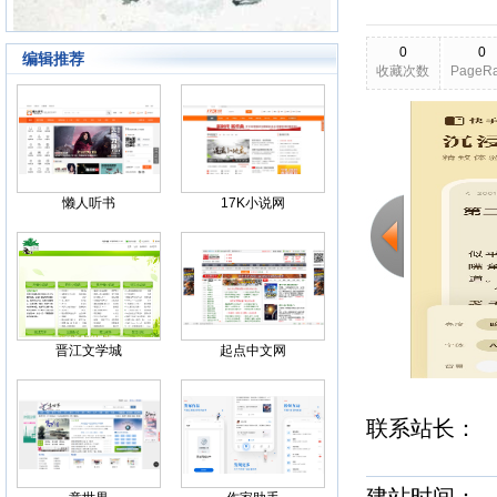
0
0
编辑推荐
收藏次数
PageR
2026-03-25
更新日期
Back
懒人听书
17K小说网
晋江文学城
起点中文网
联系站长