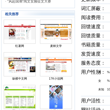
· “风起国潮”阅文女频征文大赛
词汇屏蔽
相关推荐
阅读费用：
回馈速度
回馈质量
书籍质量
红薯网
麦林文学
发货速度
服务态度
用户性别
男 %
纵横中文网
17K小说网
女 %
未知 1
用户活性
网站活动：