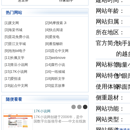
建站时间
意世界
作家助手
网站年龄： 
热门网站
网站归属：
[1]废文网
[2]鸠摩搜索 Ji
[3]海棠书城
[4]快点阅读
所在地区：
[5]蛋花免费小说
[6]爱发电
官方简介
快手
[7]晋江文学城
[8]番茄畅听
[9]泡泡txt电子
[10]昆仑中文网
的越
[11]长佩文学
[12]webnove
网站标签
海量
[13]青豆小说网
[14]腐竹小说
[15]17K小说网
[16]一纸倾城
网站特色
护眼
[17]爱悦读
[18]阅听文学
使用体验
[19]起点中文网
[20]盐言故事
界
侧重题材
随便看看
网站功能：
17K小说网
17K小说网创建于2006年，是中
网站类型
国数字出版领导者——中文在线旗
下，集创作、阅读于一体的国内领