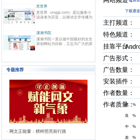
网站频道
先在线阅读网站。中文在线（股票
下载通道
代码：300364）2000年成立于清
意世界
华大学，为中国数字出版的开创者
下载通道-A
意世界（esggi.com）是以服务小
之一，也是全球最大的中文数字出
说读者为宗旨，以推动文学传播为
版机构之一，于2015年1月21日
主打频道
目标，以公正客观为准则，为读者
在深交所创业板上市。中文在线
搭建通往小说国度的高速通道，为
以“数字传承文明”为企业使命，致
小说和网站建造对外的展示窗口，
力于成为全球领先的中文数字出版
潇湘书院
特色频道
而诞生的新模式垂直综合平台。严
机构。作为旗下网站，17K小说网
潇湘书院一直以做中国最好的女生
选优质和潜力小说网站，用全面及
以“让每个人都享受创作的乐趣”为
原创网站为目标，立志为广大的原
挂靠平台
时、见地独到的资讯信息，贴合需
Andr
使命，以“成就与共赢”为价值观，
创作者提供一个公平、公正，健康
求、操作便捷的使用体验；内容丰
目前已拥有网络作者超过40W，
的文学发展平台。优秀的工作团队
富、功能多元、分析客观的资讯服
知名作家2000余人，出版机构
广告形式：
和人性化的管理模式，使潇湘书院
务；准确、及时地帮助读者寻找精
500余家，日均访问量3000W。
成为女性原创作者群体以及读者群
品佳作、优秀站点，帮助小说、网
体中最具吸引力和归属感的原创网
广告数量：
站、活动解决宣传推广等需求。
专题推荐
站。
安装插件
作者数量：
作者质量
优 %
良 %
中 %
· 网文正能量：榜样照亮前行路
差 %