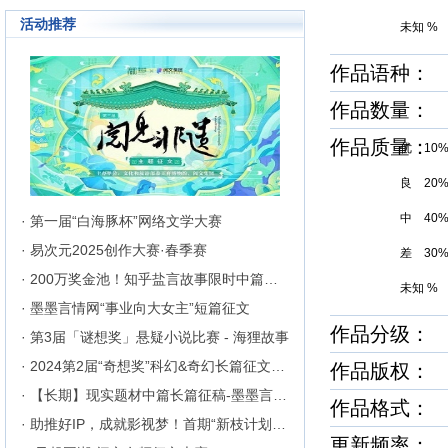
活动推荐
未知 %
作品语种：
作品数量：
作品质量
优 10
良 20
中 40
· 第一届“白海豚杯”网络文学大赛
· 易次元2025创作大赛·春季赛
差 30
· 200万奖金池！知乎盐言故事限时中篇征文挑战
未知 %
· 墨墨言情网“事业向大女主”短篇征文
作品分级： 
· 第3届「谜想奖」悬疑小说比赛 - 海狸故事
· 2024第2届“奇想奖”科幻&奇幻长篇征文比赛
作品版权：
· 【长期】现实题材中篇长篇征稿-墨墨言情网
作品格式
· 助推好IP，成就影视梦！首期“新枝计划”启动
更新频率：