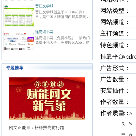
园、总裁、种田、王妃、女
致力于本土优秀文化的传承、革
免费小说等在线阅读。每日最
鼎、激扬与全球化扩展，力求打
文学城
起点中文网
新,页面简洁,访问速度快
最具主流影响力与商业价值的综
网站类型：
文学城创立于2003年8月1
起点中文网(www.qidian.com)创
文化平台，扶助并引导大师级作
是中国大陆范围内最具影响力
立于2002年5月，是国内最大的
与史诗级作品的产生，推动中华
网站频道
性向原创文学网站，同时，也
创文学网站，隶属于国内最大的
化软力量的崛兴。纵横中文网拥
球最大的女性向文学基地。以
字内容综合平台——阅文集团旗
有“纵横中文”、“纵横动漫” 等诸多
、爱情等原创网络小说而著
下。起点中文网以推动中国原创
读书网
优秀品牌与资源，深入贯穿线上
红袖添香
主打频道
截止到2015年3月31日，晋
学事业为宗旨，长期致力于原创
读，线下出版、动漫改编、游戏
读书网（免费小说），最热门
红袖添香网创办于1999年8月，
学城拥有在线作品177万余
学作者的挖掘与培养，并取得了
编、影视改编等整条文化产业链
小说大全，免费阅读App，提
全球领先的女性文学数字版权运
特色频道
穿越、言情、影视、都市爱
大成果
经过多年努力，纵横中文网取得
幻小说、网游小说、言情小
商之一，中文女性阅读第一品牌
职场婚姻、青春校园、武侠仙
显著的成绩，书库存量超过16万
穿越小说、都市小说等免费小
拥有完善的投稿系统、个人文集
纯爱衍生、玄幻、网游、传
部，日独立IP超过260万，PV超
挂靠平台
And
线阅读与下载。
统、媒体联络发表系统及高创作
奇幻、悬疑推理、科幻、历
6000万，成为国内一流的中文原
准的原创书库。红袖添香为超过
散文诗歌等风格迥异、类型多
创文学类专业网站。
240万注册用户提供涵盖小说、散
网络文学作品百花齐放，网站
广告形式
专题推荐
文、杂文、诗歌、歌词、剧本、
种不落窠臼的行事作风也在行
记等体裁的高品质创作和阅读服
独领风骚。九十万名注册作者
广告数量：
务，在言情、职场小说等女性文
万余名签约作者在这个平台上
写作及出版领域独占高地。网站
不辍，为广大网络文学爱好者
有长、短篇原创作品总量超过192
安装插件
了一部又一部可以堪称经典的
万部（篇），日浏览量最高超过
文学著作。其中得以出版作品
5600万次。
者达到3000人，每天有近1万
作者数量：
户注册、750部新作品诞生，
新书被成功代理出版，上百部
作者质量
签约影视，过万部作品引入手
优 %
销渠道，其口碑卓著的良心服
为网站在女性文学出版领域建
良 %
极高声望。 历经十二年的风
· 网文正能量：榜样照亮前行路
晋江文学城已经从一个简单的
中 %
爱好者的集散地快速且稳健地