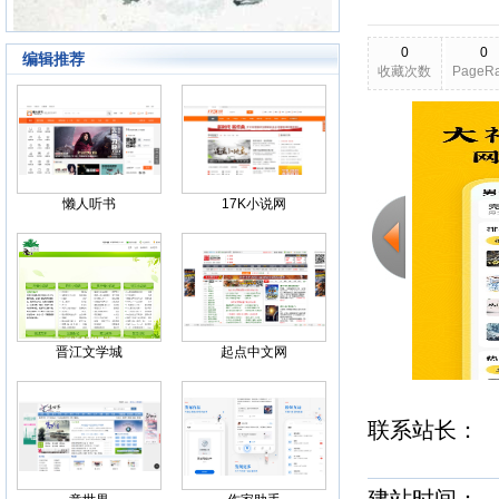
0
0
编辑推荐
收藏次数
PageR
2026-03-24
更新日期
Back
懒人听书
17K小说网
晋江文学城
起点中文网
联系站长