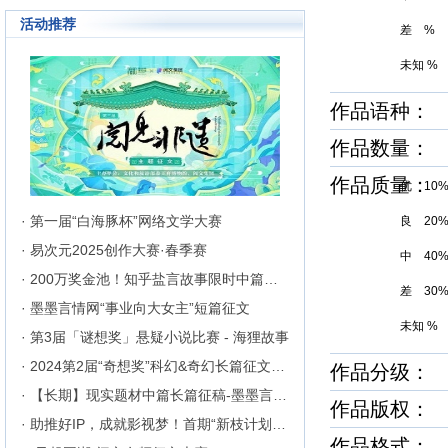
为行业内的翘楚，为1300万
活动推荐
不同地区和国家的注册用户突
差 %
区、种族、语言和国家的障碍
在这里的网络文学同好们构建
未知 %
作交流与沟通的平台。
作品语种：
作品数量：
作品质量
优 10
· 第一届“白海豚杯”网络文学大赛
良 20
· 易次元2025创作大赛·春季赛
中 40
· 200万奖金池！知乎盐言故事限时中篇征文挑战
差 30
· 墨墨言情网“事业向大女主”短篇征文
未知 %
· 第3届「谜想奖」悬疑小说比赛 - 海狸故事
· 2024第2届“奇想奖”科幻&奇幻长篇征文比赛
作品分级： 
· 【长期】现实题材中篇长篇征稿-墨墨言情网
作品版权：
· 助推好IP，成就影视梦！首期“新枝计划”启动
作品格式