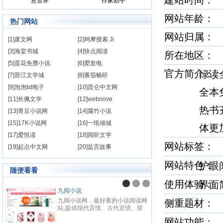
建站时间
意世界
作家助手
网站年龄： 
热门网站
网站归属：
[1]废文网
[2]鸠摩搜索 Ji
[3]海棠书城
[4]快点阅读
所在地区：
[5]蛋花免费小说
[6]爱发电
官方简介
绿读
[7]晋江文学城
[8]番茄畅听
[9]泡泡txt电子
[10]昆仑中文网
全本
[11]长佩文学
[12]webnove
热书
[13]青豆小说网
[14]腐竹小说
[15]17K小说网
[16]一纸倾城
体更
[17]爱悦读
[18]阅听文学
网站标签
[19]起点中文网
[20]盐言故事
网站特色
护眼
随便看看
使用体验
界
小说
纵横中文网
小说网，最好看的小说阅读网
纵横中文网成立于2008年9月，
侧重题材
提供现代言情、古代言情、穿
百度文学旗下的大型中文原创阅
生、幻想言情、悬疑灵异、青
网站，坚持原创精品的建站理念
网站功能： 