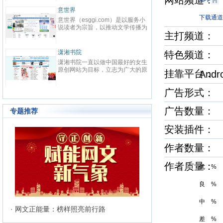
网站频道
春校园、总裁、种田、王妃、女
致力于本土
APP
强、免费小说等在线阅读。每日最
鼎、激扬与
晋江文学城
起点中文网
快更新,页面简洁,访问速度快
最具主流影
下载通道-A
晋江文学城创立于2003年8月1
起点中文网(ww
文化平台，
日，是中国大陆范围内最具影响力
立于2002
与史诗级作
主打频道
的女性向原创文学网站，同时，也
创文学网站
化软力量的
是全球最大的女性向文学基地。以
字内容综合
有“纵横中文
耽美、爱情等原创网络小说而著
下。起点中
连尚读书网
优秀品牌与
红袖添香
特色频道
名。 截止到2015年3月31日，晋
学事业为宗
读，线下出
连尚读书网（免费小说），最热门
红袖添香网创
江文学城拥有在线作品177万余
学作者的挖
编、影视改
免费小说大全，免费阅读App，提
全球领先的
挂靠平台
部，穿越、言情、影视、都市爱
大成果
Andr
经过多年努
供玄幻小说、网游小说、言情小
商之一，中
情、职场婚姻、青春校园、武侠仙
显著的成绩
说、穿越小说、都市小说等免费小
拥有完善的
侠、纯爱衍生、玄幻、网游、传
部，日独立I
广告形式
说在线阅读与下载。
统、媒体联
奇、奇幻、悬疑推理、科幻、历
6000万，
准的原创书
史、散文诗歌等风格迥异、类型多
创文学类专
240万注册
广告数量
样的网络文学作品百花齐放，网站
专题推荐
文、杂文、
的这种不落窠臼的行事作风也在行
记等体裁的
业内独领风骚。九十万名注册作者
安装插件
务，在言情
和两万余名签约作者在这个平台上
写作及出版
日更不辍，为广大网络文学爱好者
有长、短篇原
作者数量：
献上了一部又一部可以堪称经典的
万部（篇）
网络文学著作。其中得以出版作品
5600万次。
的作者达到3000人，每天有近1万
作者质量
优 %
新用户注册、750部新作品诞生，
两本新书被成功代理出版，上百部
作品签约影视，过万部作品引入手
良 %
机分销渠道，其口碑卓著的良心服
务，为网站在女性文学出版领域建
中 %
立起极高声望。 历经十二年的风
· 网文正能量：榜样照亮前行路
雨，晋江文学城已经从一个简单的
差 %
文学爱好者的集散地快速且稳健地