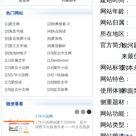
建站时间
意世界
作家助手
网站年龄： 
热门网站
网站归属：
[1]废文网
[2]鸠摩搜索 Ji
[3]海棠书城
[4]快点阅读
所在地区：
[5]蛋花免费小说
[6]爱发电
官方简介
银河
[7]晋江文学城
[8]番茄畅听
[9]泡泡txt电子
[10]昆仑中文网
来最
[11]长佩文学
[12]webnove
网站标签
剧本
[13]青豆小说网
[14]腐竹小说
[15]17K小说网
[16]一纸倾城
网站特色
[17]爱悦读
[18]阅听文学
使用体验
[19]起点中文网
[20]盐言故事
界
侧重题材
随便看看
网站功能： 
九阅小说
纵横中文网
九阅小说网，最好看的小说阅读网
纵横中文网成
网站类型：
站,提供现代言情、古代言情、穿
百度文学旗
越重生、幻想言情、悬疑灵异、青
网站，坚持