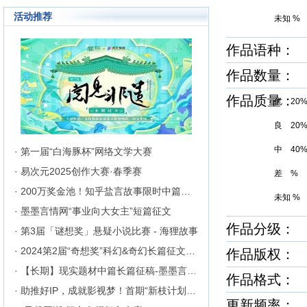
成长为行业内的翘楚，为1300万
活动推荐
来自不同地区和国家的注册用户突
未知 %
破地区、种族、语言和国家的障碍
聚集在这里的网络文学同好们构建
作品语种：
起创作交流与沟通的平台。
作品数量：
作品质量
优 20
良 20
中 40
· 第一届“白海豚杯”网络文学大赛
· 易次元2025创作大赛·春季赛
差 %
· 200万奖金池！知乎盐言故事限时中篇征文挑战
未知 %
· 墨墨言情网“事业向大女主”短篇征文
作品分级： 
· 第3届「谜想奖」悬疑小说比赛 - 海狸故事
· 2024第2届“奇想奖”科幻&奇幻长篇征文比赛
作品版权：
· 【长期】现实题材中篇长篇征稿-墨墨言情网
作品格式
· 助推好IP，成就影视梦！首期“新枝计划”启动
更新频率：