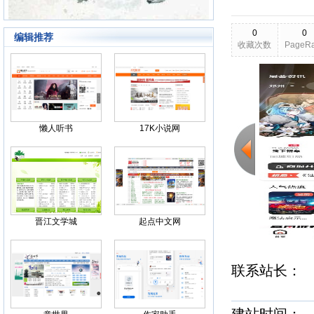
0
0
编辑推荐
收藏次数
PageR
2026-03-03
更新日期
Back
懒人听书
17K小说网
晋江文学城
起点中文网
联系站长