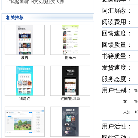
· “风起国潮”阅文女频征文大赛
词汇屏蔽
相关推荐
阅读费用：
回馈速度
回馈质量
书籍质量
波吉
剧乐乐
发货速度
服务态度
用户性别
男 %
我是谜
谜圈/剧组局
女 %
未知 1
用户活性
网站活动：