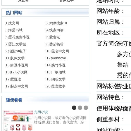
建站时间
意世界
作家助手
网站年龄： 
热门网站
网站归属：
[1]废文网
[2]鸠摩搜索 Ji
[3]海棠书城
[4]快点阅读
所在地区：
[5]蛋花免费小说
[6]爱发电
官方简介
来守
[7]晋江文学城
[8]番茄畅听
[9]泡泡txt电子
[10]昆仑中文网
多方
[11]长佩文学
[12]webnove
集结
[13]青豆小说网
[14]腐竹小说
[15]17K小说网
[16]一纸倾城
秀的
[17]爱悦读
[18]阅听文学
网站标签
专业
[19]起点中文网
[20]盐言故事
网站特色
随便看看
使用体验
界
九阅小说
纵横
九阅小说网，最好看的小说阅读网
纵横中
侧重题材
站,提供现代言情、古代言情、穿
百度
越重生、幻想言情、悬疑灵异、青
网站
网站功能： 