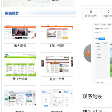
0
0
编辑推荐
收藏次数
PageR
2026-03-24
更新日期
Back
懒人听书
17K小说网
晋江文学城
起点中文网
联系站长