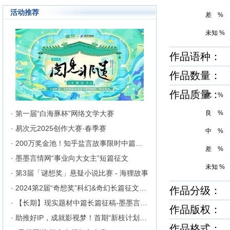
成长为行业内的翘楚，为1300万
活动推荐
来自不同地区和国家的注册用户突
差 %
破地区、种族、语言和国家的障碍
聚集在这里的网络文学同好们构建
未知 %
起创作交流与沟通的平台。
作品语种：
作品数量：
作品质量
优 %
· 第一届“白海豚杯”网络文学大赛
良 %
· 易次元2025创作大赛·春季赛
中 %
· 200万奖金池！知乎盐言故事限时中篇征文挑战
差 %
· 墨墨言情网“事业向大女主”短篇征文
未知 %
· 第3届「谜想奖」悬疑小说比赛 - 海狸故事
· 2024第2届“奇想奖”科幻&奇幻长篇征文比赛
作品分级： 
· 【长期】现实题材中篇长篇征稿-墨墨言情网
作品版权：
· 助推好IP，成就影视梦！首期“新枝计划”启动
作品格式