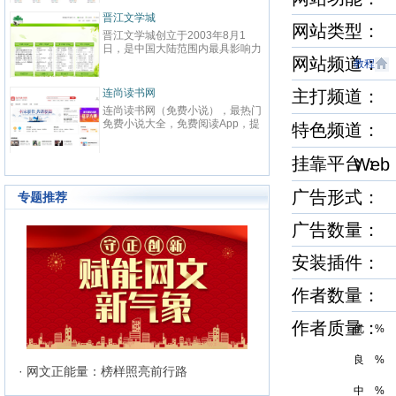
春校园、总裁、种田、王妃、女
致力
强、免费小说等在线阅读。每日最
鼎、
晋江文学城
起点
快更新,页面简洁,访问速度快
最具
网站类型：
晋江文学城创立于2003年8月1
起点中文
文化
日，是中国大陆范围内最具影响力
立于2
与史
网站频道
的女性向原创文学网站，同时，也
创文
教程
化软
是全球最大的女性向文学基地。以
字内
有“纵
耽美、爱情等原创网络小说而著
下。
连尚读书网
主打频道
优秀
红袖
名。 截止到2015年3月31日，晋
学事
读，
连尚读书网（免费小说），最热门
红袖添
江文学城拥有在线作品177万余
学作
编、
免费小说大全，免费阅读App，提
全球
特色频道
部，穿越、言情、影视、都市爱
大成
经过
供玄幻小说、网游小说、言情小
商之
情、职场婚姻、青春校园、武侠仙
显著
说、穿越小说、都市小说等免费小
拥有
侠、纯爱衍生、玄幻、网游、传
部，日
挂靠平台
We
说在线阅读与下载。
统、
奇、奇幻、悬疑推理、科幻、历
60
准的
史、散文诗歌等风格迥异、类型多
创文
24
广告形式
样的网络文学作品百花齐放，网站
专题推荐
文、
的这种不落窠臼的行事作风也在行
记等
业内独领风骚。九十万名注册作者
广告数量：
务，
和两万余名签约作者在这个平台上
写作
日更不辍，为广大网络文学爱好者
有长
安装插件
献上了一部又一部可以堪称经典的
万部
网络文学著作。其中得以出版作品
560
的作者达到3000人，每天有近1万
作者数量：
新用户注册、750部新作品诞生，
两本新书被成功代理出版，上百部
作者质量
作品签约影视，过万部作品引入手
优 %
机分销渠道，其口碑卓著的良心服
务，为网站在女性文学出版领域建
良 %
立起极高声望。 历经十二年的风
· 网文正能量：榜样照亮前行路
雨，晋江文学城已经从一个简单的
中 %
文学爱好者的集散地快速且稳健地