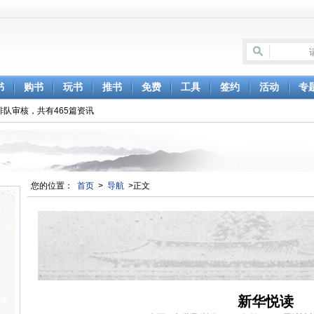
书
购书
玩书
推书
免费
工具
签约
活动
专
排队审核，共有465篇资讯
您的位置：
首页
>
导航
>正文
新华悦读