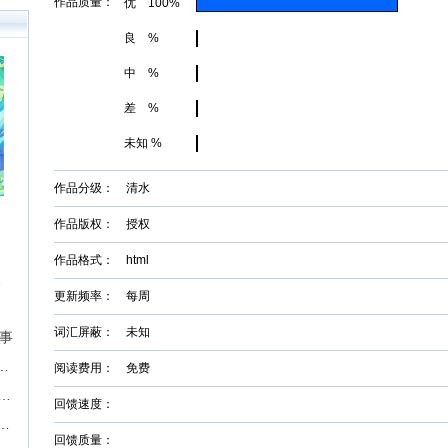
作品质量：
优 100%
良 %
中 %
差 %
未知 %
作品分级： 清水
作品版权： 授权
作品格式： html
征文挑战
更新频率： 每周
词汇屏蔽： 未知
故事
届“奇想奖”科幻&奇幻长篇征文比赛
阅读费用： 免费
期】现实题材中篇长篇征稿-墨墨言情网
回馈速度：
P，成就影视梦！首期“新枝计划”启动
回馈质量：