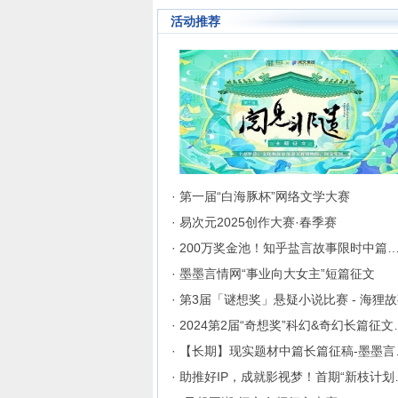
活动推荐
· 第一届“白海豚杯”网络文学大赛
· 易次元2025创作大赛·春季赛
· 200万奖金池！知乎盐言故事限时中篇
· 墨墨言情网“事业向大女主”短篇征文
· 第3届「谜想奖」悬疑小说比赛 - 海狸
· 2024第2
· 【长
· 助推好I