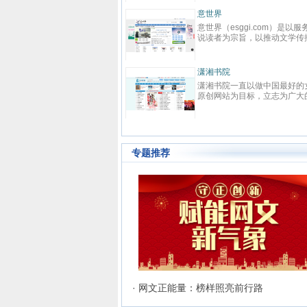
力于本土优秀文化的传承、革
先在线阅读网站。中文在线（
、激扬与全球化扩展，力求打造
代码：300364）2000年成立
点中文网
意世界
具主流影响力与商业价值的综合
华大学，为中国数字出版的开
点中文网(www.qidian.com)创
意世界（esggi.com）是以服
化平台，扶助并引导大师级作者
之一，也是全球最大的中文数
于2002年5月，是国内最大的原
说读者为宗旨，以推动文学传
史诗级作品的产生，推动中华文
版机构之一，于2015年1月21
文学网站，隶属于国内最大的数
目标，以公正客观为准则，为
软力量的崛兴。纵横中文网拥
在深交所创业板上市。中文在
内容综合平台——阅文集团旗
搭建通往小说国度的高速通道
“纵横中文”、“纵横动漫” 等诸多
以“数字传承文明”为企业使命
。起点中文网以推动中国原创文
小说和网站建造对外的展示窗
秀品牌与资源，深入贯穿线上阅
袖添香
力于成为全球领先的中文数字
潇湘书院
事业为宗旨，长期致力于原创文
而诞生的新模式垂直综合平台
，线下出版、动漫改编、游戏改
机构。作为旗下网站，17K小
袖添香网创办于1999年8月，是
潇湘书院一直以做中国最好的
作者的挖掘与培养，并取得了巨
选优质和潜力小说网站，用全
、影视改编等整条文化产业链。
以“让每个人都享受创作的乐趣
球领先的女性文学数字版权运营
原创网站为目标，立志为广大
成果
时、见地独到的资讯信息，贴
过多年努力，纵横中文网取得了
使命，以“成就与共赢”为价值
之一，中文女性阅读第一品牌。
创作者提供一个公平、公正，
求、操作便捷的使用体验；内
著的成绩，书库存量超过16万
目前已拥有网络作者超过40W
有完善的投稿系统、个人文集系
的文学发展平台。优秀的工作
富、功能多元、分析客观的资
，日独立IP超过260万，PV超过
知名作家2000余人，出版机构
、媒体联络发表系统及高创作水
和人性化的管理模式，使潇湘
务；准确、及时地帮助读者寻
000万，成为国内一流的中文原
500余家，日均访问量3000W
的原创书库。红袖添香为超过
成为女性原创作者群体以及读
品佳作、优秀站点，帮助小说
文学类专业网站。
40万注册用户提供涵盖小说、散
体中最具吸引力和归属感的原
站、活动解决宣传推广等需求
专题推荐
、杂文、诗歌、歌词、剧本、日
站。
等体裁的高品质创作和阅读服
，在言情、职场小说等女性文学
作及出版领域独占高地。网站拥
长、短篇原创作品总量超过192
部（篇），日浏览量最高超过
600万次。
· 网文正能量：榜样照亮前行路