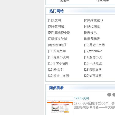
意世界
作家助手
热门网站
[1]废文网
[2]鸠摩搜索 Ji
[3]海棠书城
[4]快点阅读
[5]蛋花免费小说
[6]爱发电
[7]晋江文学城
[8]番茄畅听
[9]泡泡txt电子
[10]昆仑中文网
[11]长佩文学
[12]webnove
[13]青豆小说网
[14]腐竹小说
[15]17K小说网
[16]一纸倾城
[17]爱悦读
[18]阅听文学
[19]起点中文网
[20]盐言故事
随便看看
横中文网
17K小说网
横中文网成立于2008年9月，是
17K小说网创建于2006年，是
度文学旗下的大型中文原创阅读
国数字出版领导者——中文在
站，坚持原创精品的建站理念，
下，集创作、阅读于一体的国