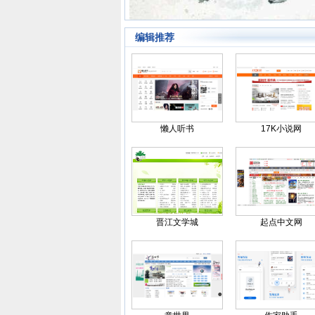
编辑推荐
懒人听书
17K小说网
晋江文学城
起点中文网