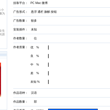
股票
挂靠平台：
PC Mac 微博
于清
创者
务小
字出
广告形式： 悬浮 通栏 旗帜 按钮
播为
日
读者
线
广告数量： 较多
，为
，致
口，
出版
。严
说网
安装插件： 未知
女生
面及
”为
的原
合需
观，
健康
作者数量： 位
容丰
，
团队
讯服
书院
找精
作者质量：
优 %
。
者群
、网
创网
。
良 %
中 %
差 %
未知 %
作品语种： 汉语
作品数量： 部