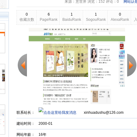
来源：意世界 浏览：
152
评论：0
网站认
0
6
1
1
0
收藏次数
PageRank
BaiduRank
SogouRank
AlexaRank
2026-03-18
更新日期
Back to Top
联系站长：
xinhuadushu@126.com
建站时间：
2000-01
网站年龄： 16年