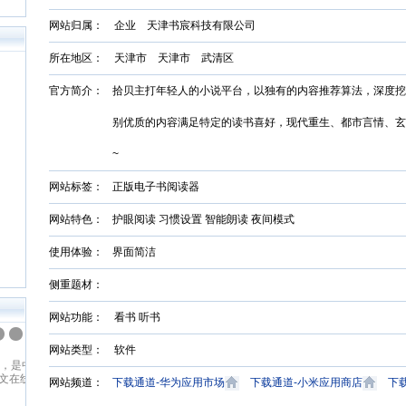
网站归属： 企业 天津书宸科技有限公司
所在地区： 天津市 天津市 武清区
官方简介：
拾贝主打年轻人的小说平台，以独有的内容推荐算法，深度挖
别优质的内容满足特定的读书喜好，现代重生、都市言情、玄
~
网站标签：
正版电子书阅读器
网站特色：
护眼阅读 习惯设置 智能朗读 夜间模式
使用体验：
界面简洁
侧重题材：
网站功能： 看书 听书
纵横中文网
网站类型： 软件
读网
纵横中文网成立于2008年9月，是
穿
百度文学旗下的大型中文原创阅读
网站频道：
下载通道-华为应用市场
下载通道-小米应用商店
下
、青
网站，坚持原创精品的建站理念，