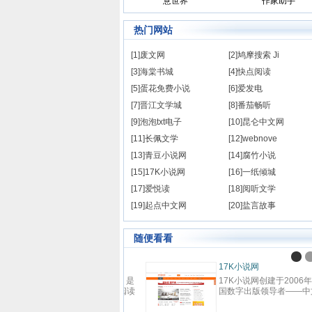
意世界
作家助手
热门网站
[1]废文网
[2]鸠摩搜索 Ji
[3]海棠书城
[4]快点阅读
[5]蛋花免费小说
[6]爱发电
[7]晋江文学城
[8]番茄畅听
[9]泡泡txt电子
[10]昆仑中文网
[11]长佩文学
[12]webnove
[13]青豆小说网
[14]腐竹小说
[15]17K小说网
[16]一纸倾城
[17]爱悦读
[18]阅听文学
[19]起点中文网
[20]盐言故事
随便看看
九阅小说
九阅小说网，最好看的小说阅
站,提供现代言情、古代言情、
越重生、幻想言情、悬疑灵异