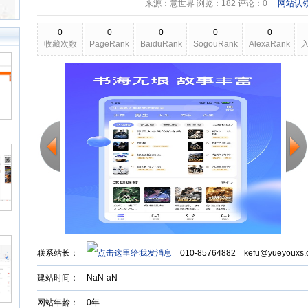
来源：意世界 浏览：
182
评论：0
网站认
0
0
0
0
0
收藏次数
PageRank
BaiduRank
SogouRank
AlexaRank
2026-03-18
更新日期
Back to Top
联系站长：
010-85764882 kefu@yueyouxs.
建站时间：
NaN-aN
网站年龄： 0年