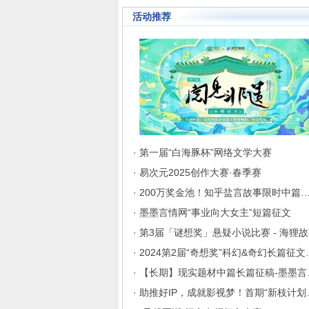
成长为行业内的翘楚，为130
活动推荐
来自不同地区和国家的注册用
破地区、种族、语言和国家的
聚集在这里的网络文学同好们
起创作交流与沟通的平台。
· 第一届“白海豚杯”网络文学大赛
· 易次元2025创作大赛·春季赛
· 200万奖金池！知乎盐言故事限时中篇
· 墨墨言情网“事业向大女主”短篇征文
· 第3届「谜想奖」悬疑小说比赛 - 海狸
· 2024第2
· 【长
· 助推好I