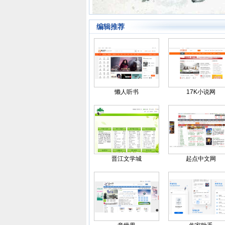
编辑推荐
懒人听书
17K小说网
晋江文学城
起点中文网