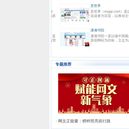
春校园、总裁、种田、王妃、
强、免费小说等在线阅读。每
晋江文学城
快更新,页面简洁,访问速度快
晋江文学城创立于2003年8月
日，是中国大陆范围内最具影
的女性向原创文学网站，同时
是全球最大的女性向文学基地
耽美、爱情等原创网络小说而
连尚读书网
名。 截止到2015年3月31日
连尚读书网（免费小说），最
江文学城拥有在线作品177万
免费小说大全，免费阅读App
部，穿越、言情、影视、都市
供玄幻小说、网游小说、言情
情、职场婚姻、青春校园、武
说、穿越小说、都市小说等免
侠、纯爱衍生、玄幻、网游、
说在线阅读与下载。
奇、奇幻、悬疑推理、科幻、
史、散文诗歌等风格迥异、类
样的网络文学作品百花齐放，
专题推荐
的这种不落窠臼的行事作风也
业内独领风骚。九十万名注册
和两万余名签约作者在这个平
日更不辍，为广大网络文学爱
献上了一部又一部可以堪称经
网络文学著作。其中得以出版
的作者达到3000人，每天有近
新用户注册、750部新作品诞
两本新书被成功代理出版，上
作品签约影视，过万部作品引
机分销渠道，其口碑卓著的良
务，为网站在女性文学出版领
立起极高声望。 历经十二年的
· 网文正能量：榜样照亮前行路
雨，晋江文学城已经从一个简
文学爱好者的集散地快速且稳