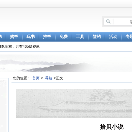
书
购书
玩书
推书
免费
工具
签约
活动
专
排队审核，共有465篇资讯
您的位置：
首页
>
导航
>正文
拾贝小说