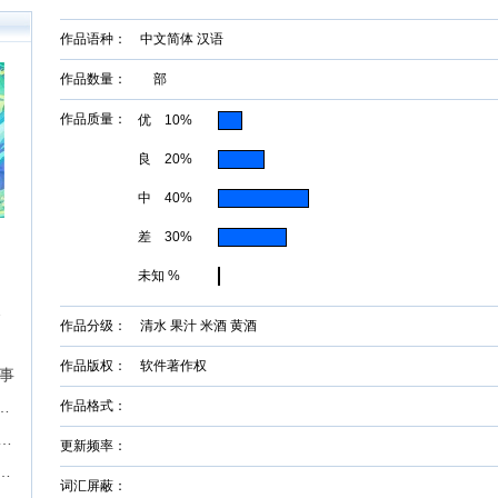
0万
户突
作品语种： 中文简体 汉语
障碍
构建
作品数量： 部
作品质量：
优 10%
良 20%
中 40%
差 30%
未知 %
征文挑战
作品分级： 清水 果汁 米酒 黄酒
作品版权： 软件著作权
故事
届“奇想奖”科幻&奇幻长篇征文比赛
作品格式：
期】现实题材中篇长篇征稿-墨墨言情网
更新频率：
P，成就影视梦！首期“新枝计划”启动
词汇屏蔽：