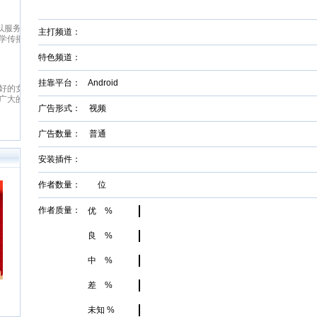
女
致力于本土优秀文化的传承、革
日最
鼎、激扬与全球化扩展，力求打造
起点中文网
最具主流影响力与商业价值的综合
1
起点中文网(www.qidian.com)创
文化平台，扶助并引导大师级作者
主打频道：
响力
立于2002年5月，是国内最大的原
与史诗级作品的产生，推动中华文
，也
创文学网站，隶属于国内最大的数
化软力量的崛兴。纵横中文网拥
特色频道：
。以
字内容综合平台——阅文集团旗
有“纵横中文”、“纵横动漫” 等诸多
著
下。起点中文网以推动中国原创文
优秀品牌与资源，深入贯穿线上阅
红袖添香
，晋
学事业为宗旨，长期致力于原创文
挂靠平台：
Android
读，线下出版、动漫改编、游戏改
热门
红袖添香网创办于1999年8月，是
余
学作者的挖掘与培养，并取得了巨
编、影视改编等整条文化产业链。
，提
全球领先的女性文学数字版权运营
爱
大成果
经过多年努力，纵横中文网取得了
广告形式： 视频
小
商之一，中文女性阅读第一品牌。
侠仙
显著的成绩，书库存量超过16万
费小
拥有完善的投稿系统、个人文集系
传
部，日独立IP超过260万，PV超过
统、媒体联络发表系统及高创作水
广告数量： 普通
历
6000万，成为国内一流的中文原
准的原创书库。红袖添香为超过
型多
创文学类专业网站。
240万注册用户提供涵盖小说、散
网站
安装插件：
文、杂文、诗歌、歌词、剧本、日
在行
记等体裁的高品质创作和阅读服
作者
务，在言情、职场小说等女性文学
作者数量： 位
台上
写作及出版领域独占高地。网站拥
好者
有长、短篇原创作品总量超过192
典的
作者质量：
优 %
万部（篇），日浏览量最高超过
作品
5600万次。
1万
良 %
生，
百部
中 %
入手
心服
域建
差 %
风
单的
未知 %
健地