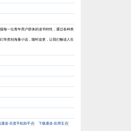
掘每一位青年用户群体的读书特性，通过各种类
幻等类别海量小说，随时追更，让我们畅读人生
17K小说网
17K小说网创建于2006年，是中
国数字出版领导者——中文在线旗
载通道-百度手机助手
下载通道-应用宝
下，集创作、阅读于一体的国内领