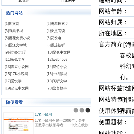
建站时间
意世界
作家助手
网站年龄： 
热门网站
网站归属：
[1]废文网
[2]鸠摩搜索 Ji
[3]海棠书城
[4]快点阅读
所在地区：
[5]蛋花免费小说
[6]爱发电
官方简介
［海
[7]晋江文学城
[8]番茄畅听
[9]泡泡txt电子
[10]昆仑中文网
春校
[11]长佩文学
[12]webnove
科幻
[13]青豆小说网
[14]腐竹小说
[15]17K小说网
[16]一纸倾城
有
[17]爱悦读
[18]阅听文学
网站标签
打造
[19]起点中文网
[20]盐言故事
网站特色
习惯
随便看看
使用体验
界
九阅小说
纵横中文网
九阅小说网，最好看的小说阅读网
纵横中文网成立于
侧重题材
站,提供现代言情、古代言情、穿
百度文学旗下的
越重生、幻想言情、悬疑灵异、青
网站，坚持原创
网站功能： 