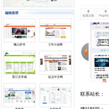
0
0
编辑推荐
收藏次数
PageR
2026-03-22
更新日期
Back
懒人听书
17K小说网
晋江文学城
起点中文网
联系站长