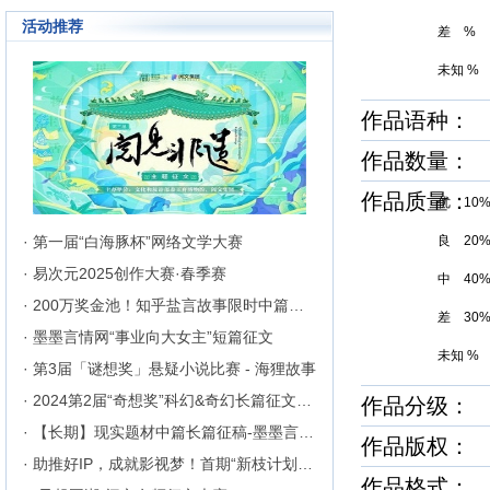
成长为行业内的翘楚，为1300万
活动推荐
来自不同地区和国家的注册用户突
差 %
破地区、种族、语言和国家的障碍
聚集在这里的网络文学同好们构建
未知 %
起创作交流与沟通的平台。
作品语种：
作品数量：
作品质量
优 10
· 第一届“白海豚杯”网络文学大赛
良 20
· 易次元2025创作大赛·春季赛
中 40
· 200万奖金池！知乎盐言故事限时中篇征文挑战
差 30
· 墨墨言情网“事业向大女主”短篇征文
未知 %
· 第3届「谜想奖」悬疑小说比赛 - 海狸故事
· 2024第2届“奇想奖”科幻&奇幻长篇征文比赛
作品分级： 
· 【长期】现实题材中篇长篇征稿-墨墨言情网
作品版权
· 助推好IP，成就影视梦！首期“新枝计划”启动
作品格式