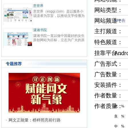
春校园、总裁、种田、王妃、女
致力于本土优秀
强、免费小说等在线阅读。每日最
鼎、激扬与全球
晋江文学城
起点中文网
快更新,页面简洁,访问速度快
最具主流影响力
网站类型：
晋江文学城创立于2003年8月1
起点中文网(www.qi
文化平台，扶助
日，是中国大陆范围内最具影响力
立于2002年5
与史诗级作品的
网站频道
的女性向原创文学网站，同时，也
创文学网站，隶
APP
化软力量的崛兴
是全球最大的女性向文学基地。以
字内容综合平台
有“纵横中文”、“
耽美、爱情等原创网络小说而著
下。起点中文网
连尚读书网
主打频道
优秀品牌与资源
红袖添香
名。 截止到2015年3月31日，晋
学事业为宗旨，
读，线下出版、
连尚读书网（免费小说），最热门
红袖添香网创办于
江文学城拥有在线作品177万余
学作者的挖掘与
编、影视改编等
免费小说大全，免费阅读App，提
全球领先的女性
特色频道
部，穿越、言情、影视、都市爱
大成果
经过多年努力，
供玄幻小说、网游小说、言情小
商之一，中文女
情、职场婚姻、青春校园、武侠仙
显著的成绩，书库
说、穿越小说、都市小说等免费小
拥有完善的投稿
侠、纯爱衍生、玄幻、网游、传
部，日独立IP超过
挂靠平台
And
说在线阅读与下载。
统、媒体联络发
奇、奇幻、悬疑推理、科幻、历
6000万，成为
准的原创书库。
史、散文诗歌等风格迥异、类型多
创文学类专业网
240万注册用户
广告形式：
样的网络文学作品百花齐放，网站
专题推荐
文、杂文、诗歌
的这种不落窠臼的行事作风也在行
记等体裁的高品
业内独领风骚。九十万名注册作者
广告数量：
务，在言情、职
和两万余名签约作者在这个平台上
写作及出版领域
日更不辍，为广大网络文学爱好者
有长、短篇原创作
安装插件
献上了一部又一部可以堪称经典的
万部（篇），日
网络文学著作。其中得以出版作品
5600万次。
的作者达到3000人，每天有近1万
作者数量：
新用户注册、750部新作品诞生，
两本新书被成功代理出版，上百部
作者质量
作品签约影视，过万部作品引入手
优 %
机分销渠道，其口碑卓著的良心服
务，为网站在女性文学出版领域建
良 %
立起极高声望。 历经十二年的风
· 网文正能量：榜样照亮前行路
雨，晋江文学城已经从一个简单的
中 %
文学爱好者的集散地快速且稳健地