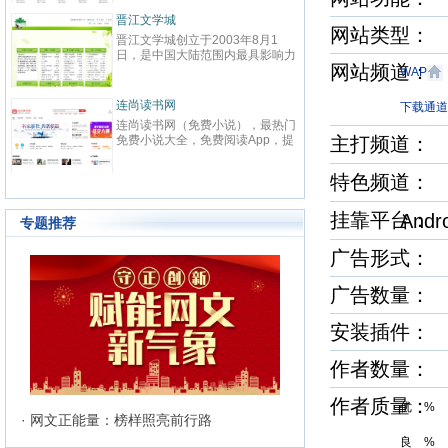
春校园、总裁、种田、王妃、女
致力
强、免费小说等在线阅读。每日最
鼎、
晋江文学城
起点
快更新,页面简洁,访问速度快
最具
网站类型：
晋江文学城创立于2003年8月1
起点中文
文化
日，是中国大陆范围内最具影响力
立于2
与史
网站频道
的女性向原创文学网站，同时，也
创文
WAP
化软
是全球最大的女性向文学基地。以
字内
有“纵
耽美、爱情等原创网络小说而著
下。
连尚读书网
优秀
红袖
下载通道
名。 截止到2015年3月31日，晋
学事
读，
连尚读书网（免费小说），最热门
红袖添
江文学城拥有在线作品177万余
学作
编、
免费小说大全，免费阅读App，提
主打频道
全球
部，穿越、言情、影视、都市爱
大成
经过
供玄幻小说、网游小说、言情小
商之
情、职场婚姻、青春校园、武侠仙
显著
说、穿越小说、都市小说等免费小
拥有
侠、纯爱衍生、玄幻、网游、传
特色频道
部，日
说在线阅读与下载。
统、
奇、奇幻、悬疑推理、科幻、历
60
准的
史、散文诗歌等风格迥异、类型多
创文
24
挂靠平台
Andr
样的网络文学作品百花齐放，网站
专题推荐
文、
的这种不落窠臼的行事作风也在行
记等
业内独领风骚。九十万名注册作者
广告形式：
务，
和两万余名签约作者在这个平台上
写作
日更不辍，为广大网络文学爱好者
有长
广告数量：
献上了一部又一部可以堪称经典的
万部
网络文学著作。其中得以出版作品
560
的作者达到3000人，每天有近1万
安装插件
新用户注册、750部新作品诞生，
两本新书被成功代理出版，上百部
作者数量：
作品签约影视，过万部作品引入手
机分销渠道，其口碑卓著的良心服
务，为网站在女性文学出版领域建
作者质量
优 %
立起极高声望。 历经十二年的风
· 网文正能量：榜样照亮前行路
雨，晋江文学城已经从一个简单的
良 %
文学爱好者的集散地快速且稳健地