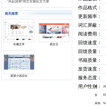
· “风起国潮”阅文女频征文大赛
作品格式
相关推荐
更新频率：
词汇屏蔽
阅读费用： 
回馈速度
长佩文学
易次元
回馈质量
书籍质量
发货速度
派派小说论坛
服务态度
用户性别
男 3
女 9
未知 %