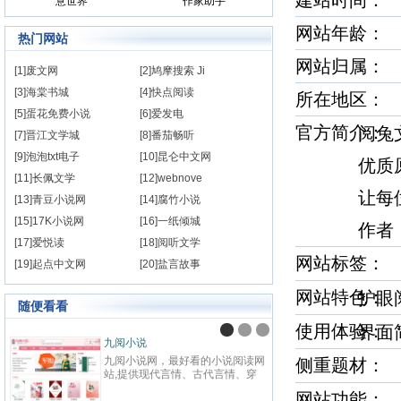
建站时间
意世界
作家助手
网站年龄： 
热门网站
网站归属：
[1]废文网
[2]鸠摩搜索 Ji
[3]海棠书城
[4]快点阅读
所在地区：
[5]蛋花免费小说
[6]爱发电
官方简介
阅兔
[7]晋江文学城
[8]番茄畅听
[9]泡泡txt电子
[10]昆仑中文网
优质
[11]长佩文学
[12]webnove
让每
[13]青豆小说网
[14]腐竹小说
[15]17K小说网
[16]一纸倾城
作者
[17]爱悦读
[18]阅听文学
网站标签
[19]起点中文网
[20]盐言故事
网站特色
护眼
随便看看
使用体验
界
九阅小说
纵横
九阅小说网，最好看的小说阅读网
纵横中
侧重题材
站,提供现代言情、古代言情、穿
百度
越重生、幻想言情、悬疑灵异、青
网站
网站功能： 