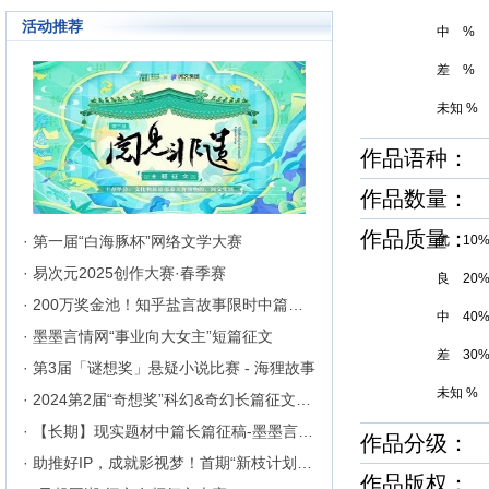
成长为行业内的翘楚，为1300万
活动推荐
来自不同地区和国家的注册用户突
中 %
破地区、种族、语言和国家的障碍
聚集在这里的网络文学同好们构建
差 %
起创作交流与沟通的平台。
未知 %
作品语种：
作品数量：
作品质量
· 第一届“白海豚杯”网络文学大赛
优 10
· 易次元2025创作大赛·春季赛
良 20
· 200万奖金池！知乎盐言故事限时中篇征文挑战
中 40
· 墨墨言情网“事业向大女主”短篇征文
差 30
· 第3届「谜想奖」悬疑小说比赛 - 海狸故事
未知 %
· 2024第2届“奇想奖”科幻&奇幻长篇征文比赛
· 【长期】现实题材中篇长篇征稿-墨墨言情网
作品分级： 
· 助推好IP，成就影视梦！首期“新枝计划”启动
作品版权：