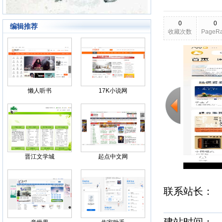
0
0
编辑推荐
收藏次数
PageR
2026-03-24
更新日期
Back
懒人听书
17K小说网
晋江文学城
起点中文网
联系站长