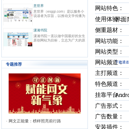
春校园、总裁、种田、王妃、女
致力
强、免费小说等在线阅读。每日最
鼎、
晋江文学城
起点
网站特色
快更新,页面简洁,访问速度快
最具
晋江文学城创立于2003年8月1
起点中文
文化
日，是中国大陆范围内最具影响力
立于2
与史
使用体验
界
的女性向原创文学网站，同时，也
创文
化软
是全球最大的女性向文学基地。以
字内
有“纵
耽美、爱情等原创网络小说而著
侧重题材
下。
连尚读书网
优秀
红袖
名。 截止到2015年3月31日，晋
学事
读，
连尚读书网（免费小说），最热门
红袖添
江文学城拥有在线作品177万余
学作
编、
网站功能：
免费小说大全，免费阅读App，提
全球
部，穿越、言情、影视、都市爱
大成
经过
供玄幻小说、网游小说、言情小
商之
情、职场婚姻、青春校园、武侠仙
显著
说、穿越小说、都市小说等免费小
拥有
侠、纯爱衍生、玄幻、网游、传
网站类型：
部，日
说在线阅读与下载。
统、
奇、奇幻、悬疑推理、科幻、历
60
准的
史、散文诗歌等风格迥异、类型多
创文
网站频道
24
下载通道
样的网络文学作品百花齐放，网站
专题推荐
文、
的这种不落窠臼的行事作风也在行
记等
主打频道
业内独领风骚。九十万名注册作者
务，
和两万余名签约作者在这个平台上
写作
日更不辍，为广大网络文学爱好者
特色频道
有长
献上了一部又一部可以堪称经典的
万部
网络文学著作。其中得以出版作品
560
的作者达到3000人，每天有近1万
挂靠平台
And
新用户注册、750部新作品诞生，
两本新书被成功代理出版，上百部
广告形式
作品签约影视，过万部作品引入手
机分销渠道，其口碑卓著的良心服
务，为网站在女性文学出版领域建
广告数量：
立起极高声望。 历经十二年的风
· 网文正能量：榜样照亮前行路
雨，晋江文学城已经从一个简单的
安装插件
文学爱好者的集散地快速且稳健地