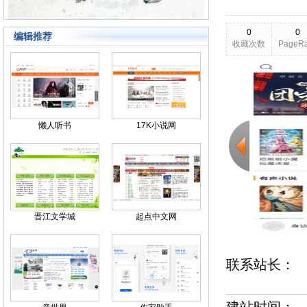
0
0
编辑推荐
收藏次数
PageR
2026-03-23
更新日期
Back
懒人听书
17K小说网
晋江文学城
起点中文网
联系站长