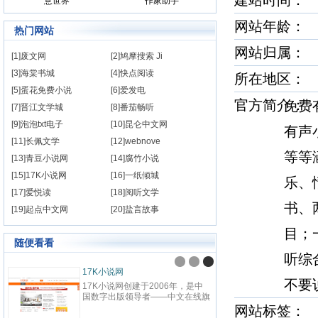
建站时间
意世界
作家助手
网站年龄： 
热门网站
网站归属：
[1]废文网
[2]鸠摩搜索 Ji
[3]海棠书城
[4]快点阅读
所在地区：
[5]蛋花免费小说
[6]爱发电
官方简介
免费
[7]晋江文学城
[8]番茄畅听
[9]泡泡txt电子
[10]昆仑中文网
有声
[11]长佩文学
[12]webnove
等等
[13]青豆小说网
[14]腐竹小说
[15]17K小说网
[16]一纸倾城
乐、
[17]爱悦读
[18]阅听文学
书、
[19]起点中文网
[20]盐言故事
目；
随便看看
听综
九阅小说
纵横
不要
九阅小说网，最好看的小说阅读网
纵横中
站,提供现代言情、古代言情、穿
百度
越重生、幻想言情、悬疑灵异、青
网站
网站标签