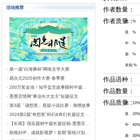
成长为行业内的翘楚，为1300万
活动推荐
作者数量：
来自不同地区和国家的注册用户突
破地区、种族、语言和国家的障碍
聚集在这里的网络文学同好们构建
作者质量
优 %
起创作交流与沟通的平台。
良 %
中 %
差 %
未知 %
· 第一届“白海豚杯”网络文学大赛
· 易次元2025创作大赛·春季赛
作品语种： 
· 200万奖金池！知乎盐言故事限时中篇征文挑战
作品数量：
· 墨墨言情网“事业向大女主”短篇征文
作品质量
优 10
· 第3届「谜想奖」悬疑小说比赛 - 海狸故事
良 20
· 2024第2届“奇想奖”科幻&奇幻长篇征文比赛
· 【长期】现实题材中篇长篇征稿-墨墨言情网
中 40
· 助推好IP，成就影视梦！首期“新枝计划”启动
差 30