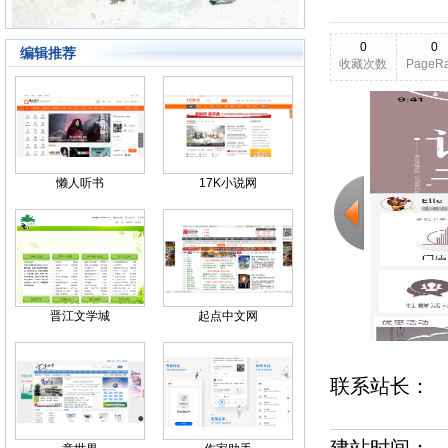
0
0
编辑推荐
收藏次数
PageR
2026-03-23
更新日期
Back
懒人听书
17K小说网
晋江文学城
起点中文网
联系站长