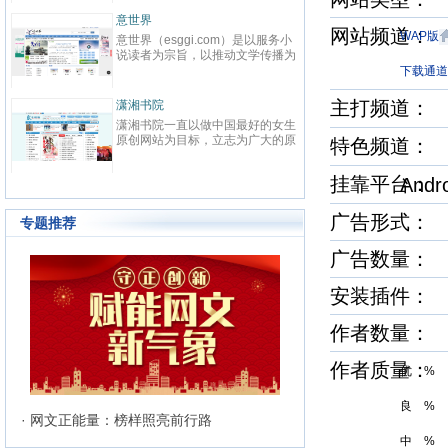
先在线阅读网站。中文在线（股票
代码：300364）2000年成立于清
意世界
华大学，为中国数字出版的开创者
网站频道
WAP版
意世界（esggi.com）是以服务小
之一，也是全球最大的中文数字出
说读者为宗旨，以推动文学传播为
版机构之一，于2015年1月21日
目标，以公正客观为准则，为读者
下载通道
在深交所创业板上市。中文在线
搭建通往小说国度的高速通道，为
以“数字传承文明”为企业使命，致
小说和网站建造对外的展示窗口，
主打频道
力于成为全球领先的中文数字出版
潇湘书院
而诞生的新模式垂直综合平台。严
机构。作为旗下网站，17K小说网
潇湘书院一直以做中国最好的女生
选优质和潜力小说网站，用全面及
以“让每个人都享受创作的乐趣”为
原创网站为目标，立志为广大的原
特色频道
时、见地独到的资讯信息，贴合需
使命，以“成就与共赢”为价值观，
创作者提供一个公平、公正，健康
求、操作便捷的使用体验；内容丰
目前已拥有网络作者超过40W，
的文学发展平台。优秀的工作团队
富、功能多元、分析客观的资讯服
知名作家2000余人，出版机构
挂靠平台
And
和人性化的管理模式，使潇湘书院
务；准确、及时地帮助读者寻找精
500余家，日均访问量3000W。
成为女性原创作者群体以及读者群
品佳作、优秀站点，帮助小说、网
体中最具吸引力和归属感的原创网
广告形式
站、活动解决宣传推广等需求。
专题推荐
站。
广告数量
安装插件
作者数量：
作者质量
优 %
良 %
· 网文正能量：榜样照亮前行路
中 %