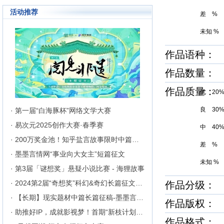
活动推荐
差 %
未知 %
作品语种：
作品数量：
作品质量
优 20
良 30
· 第一届“白海豚杯”网络文学大赛
· 易次元2025创作大赛·春季赛
中 40
· 200万奖金池！知乎盐言故事限时中篇征文挑战
差 %
· 墨墨言情网“事业向大女主”短篇征文
未知 %
· 第3届「谜想奖」悬疑小说比赛 - 海狸故事
· 2024第2届“奇想奖”科幻&奇幻长篇征文比赛
作品分级： 
· 【长期】现实题材中篇长篇征稿-墨墨言情网
作品版权：
· 助推好IP，成就影视梦！首期“新枝计划”启动
作品格式