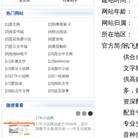
建站时间
意世界
作家助手
网站年龄： 
热门网站
网站归属：
[1]废文网
[2]鸠摩搜索 Ji
[3]海棠书城
[4]快点阅读
所在地区：
[5]蛋花免费小说
[6]爱发电
官方简介
讯飞
[7]晋江文学城
[8]番茄畅听
[9]泡泡txt电子
[10]昆仑中文网
供合
[11]长佩文学
[12]webnove
文字
[13]青豆小说网
[14]腐竹小说
[15]17K小说网
[16]一纸倾城
供高
[17]爱悦读
[18]阅听文学
多，
[19]起点中文网
[20]盐言故事
资深
随便看看
配音
17K小说网
专业
17K小说网创建于2006年，是中
国数字出版领导者——中文在线旗
下，集创作、阅读于一体的国内领
音种