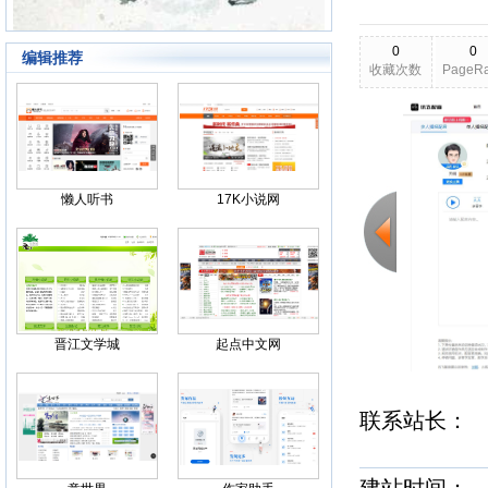
0
0
编辑推荐
收藏次数
PageR
2026-02-20
更新日期
Back
懒人听书
17K小说网
晋江文学城
起点中文网
联系站长