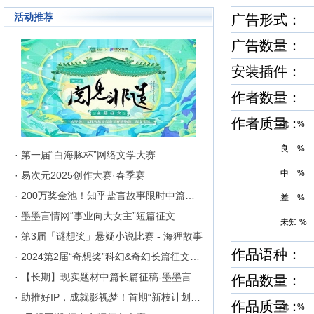
活动推荐
广告形式：
广告数量：
安装插件
作者数量：
作者质量
优 %
良 %
· 第一届“白海豚杯”网络文学大赛
中 %
· 易次元2025创作大赛·春季赛
· 200万奖金池！知乎盐言故事限时中篇征文挑战
差 %
· 墨墨言情网“事业向大女主”短篇征文
未知 %
· 第3届「谜想奖」悬疑小说比赛 - 海狸故事
作品语种： 
· 2024第2届“奇想奖”科幻&奇幻长篇征文比赛
· 【长期】现实题材中篇长篇征稿-墨墨言情网
作品数量：
· 助推好IP，成就影视梦！首期“新枝计划”启动
作品质量
优 %