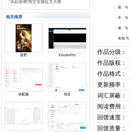
· “风起国潮”阅文女频征文大赛
良 %
相关推荐
中 %
差 %
未知 %
作品分级
星野
XAudioPro
作品版权
作品格式
更新频率
快配酱
培音
词汇屏蔽
阅读费用：
回馈速度
回馈质量