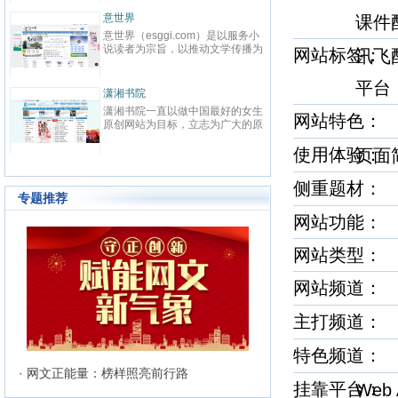
先在线阅读网站。中文在线（股票
代码：300364）2000年成立于清
意世界
课件
华大学，为中国数字出版的开创者
意世界（esggi.com）是以服务小
之一，也是全球最大的中文数字出
说读者为宗旨，以推动文学传播为
网站标签
讯飞
版机构之一，于2015年1月21日
目标，以公正客观为准则，为读者
在深交所创业板上市。中文在线
搭建通往小说国度的高速通道，为
以“数字传承文明”为企业使命，致
平
小说和网站建造对外的展示窗口，
力于成为全球领先的中文数字出版
潇湘书院
而诞生的新模式垂直综合平台。严
机构。作为旗下网站，17K小说网
潇湘书院一直以做中国最好的女生
选优质和潜力小说网站，用全面及
网站特色
以“让每个人都享受创作的乐趣”为
原创网站为目标，立志为广大的原
时、见地独到的资讯信息，贴合需
使命，以“成就与共赢”为价值观，
创作者提供一个公平、公正，健康
求、操作便捷的使用体验；内容丰
目前已拥有网络作者超过40W，
的文学发展平台。优秀的工作团队
使用体验
页
富、功能多元、分析客观的资讯服
知名作家2000余人，出版机构
和人性化的管理模式，使潇湘书院
务；准确、及时地帮助读者寻找精
500余家，日均访问量3000W。
成为女性原创作者群体以及读者群
品佳作、优秀站点，帮助小说、网
侧重题材
体中最具吸引力和归属感的原创网
站、活动解决宣传推广等需求。
专题推荐
站。
网站功能： 
网站类型：
网站频道
主打频道
特色频道
· 网文正能量：榜样照亮前行路
挂靠平台
Web