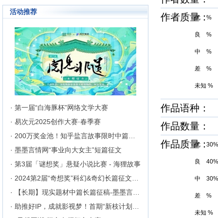
成长为行业内的翘楚，为1300万
活动推荐
来自不同地区和国家的注册用户突
作者质量
优 %
破地区、种族、语言和国家的障碍
聚集在这里的网络文学同好们构建
良 %
起创作交流与沟通的平台。
中 %
差 %
未知 %
作品语种： 
· 第一届“白海豚杯”网络文学大赛
· 易次元2025创作大赛·春季赛
作品数量：
· 200万奖金池！知乎盐言故事限时中篇征文挑战
作品质量
优 30
· 墨墨言情网“事业向大女主”短篇征文
良 40
· 第3届「谜想奖」悬疑小说比赛 - 海狸故事
· 2024第2届“奇想奖”科幻&奇幻长篇征文比赛
中 30
· 【长期】现实题材中篇长篇征稿-墨墨言情网
差 %
· 助推好IP，成就影视梦！首期“新枝计划”启动
未知 %