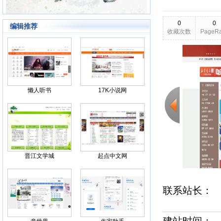
0
0
编辑推荐
收藏次数
PageR
2026-03-17
更新日期
Back
懒人听书
17K小说网
晋江文学城
起点中文网
联系站长