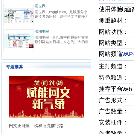
春校园、总裁、种田、王妃、女
致力
强、免费小说等在线阅读。每日最
鼎、
晋江文学城
起点
使用体验
页
快更新,页面简洁,访问速度快
最具
晋江文学城创立于2003年8月1
起点中文
文化
日，是中国大陆范围内最具影响力
立于2
与史
侧重题材
的女性向原创文学网站，同时，也
创文
化软
是全球最大的女性向文学基地。以
字内
有“纵
耽美、爱情等原创网络小说而著
下。
网站功能：
连尚读书网
优秀
红袖
名。 截止到2015年3月31日，晋
学事
读，
连尚读书网（免费小说），最热门
红袖添
江文学城拥有在线作品177万余
学作
编、
网站类型：
免费小说大全，免费阅读App，提
全球
部，穿越、言情、影视、都市爱
大成
经过
供玄幻小说、网游小说、言情小
商之
情、职场婚姻、青春校园、武侠仙
显著
说、穿越小说、都市小说等免费小
拥有
侠、纯爱衍生、玄幻、网游、传
网站频道
WAP
部，日
说在线阅读与下载。
统、
奇、奇幻、悬疑推理、科幻、历
60
准的
史、散文诗歌等风格迥异、类型多
创文
24
主打频道
样的网络文学作品百花齐放，网站
专题推荐
文、
的这种不落窠臼的行事作风也在行
记等
业内独领风骚。九十万名注册作者
特色频道
务，
和两万余名签约作者在这个平台上
写作
日更不辍，为广大网络文学爱好者
有长
挂靠平台
Web 
献上了一部又一部可以堪称经典的
万部
网络文学著作。其中得以出版作品
560
的作者达到3000人，每天有近1万
广告形式：
新用户注册、750部新作品诞生，
两本新书被成功代理出版，上百部
广告数量：
作品签约影视，过万部作品引入手
机分销渠道，其口碑卓著的良心服
务，为网站在女性文学出版领域建
安装插件
立起极高声望。 历经十二年的风
· 网文正能量：榜样照亮前行路
雨，晋江文学城已经从一个简单的
作者数量：
文学爱好者的集散地快速且稳健地