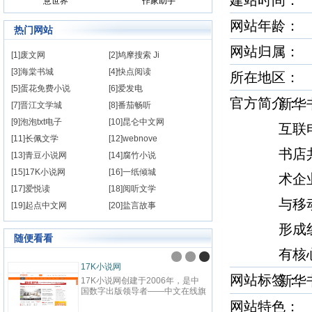
建站时间
意世界
作家助手
网站年龄： 
热门网站
网站归属：
[1]废文网
[2]鸠摩搜索 Ji
[3]海棠书城
[4]快点阅读
所在地
[5]蛋花免费小说
[6]爱发电
官方简介
新华
[7]晋江文学城
[8]番茄畅听
[9]泡泡txt电子
[10]昆仑中文网
互联
[11]长佩文学
[12]webnove
书店
[13]青豆小说网
[14]腐竹小说
[15]17K小说网
[16]一纸倾城
术企
[17]爱悦读
[18]阅听文学
与移
[19]起点中文网
[20]盐言故事
形成
随便看看
有核
九阅小说
纵横
网站标签
新华
九阅小说网，最好看的小说阅读网
纵横中
站,提供现代言情、古代言情、穿
百度
越重生、幻想言情、悬疑灵异、青
网站
网站特色