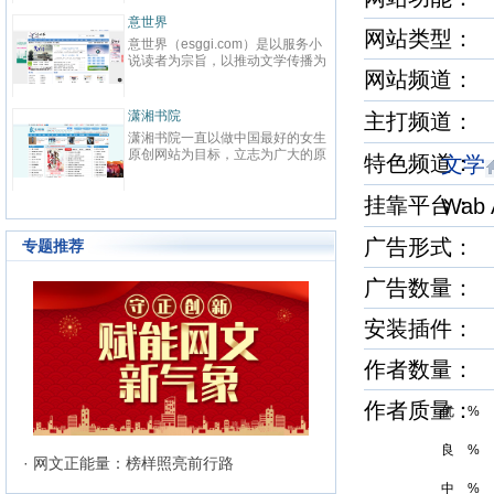
春校园、总裁、种田、王妃、女
致力
强、免费小说等在线阅读。每日最
鼎、
晋江文学城
起点
快更新,页面简洁,访问速度快
最具
网站类型：
晋江文学城创立于2003年8月1
起点中文
文化
日，是中国大陆范围内最具影响力
立于2
与史
网站频道
的女性向原创文学网站，同时，也
创文
化软
是全球最大的女性向文学基地。以
字内
有“纵
耽美、爱情等原创网络小说而著
下。
连尚读书网
优秀
红袖
主打频道
名。 截止到2015年3月31日，晋
学事
读，
连尚读书网（免费小说），最热门
红袖添
江文学城拥有在线作品177万余
学作
编、
免费小说大全，免费阅读App，提
全球
特色频道
部，穿越、言情、影视、都市爱
文学
大成
经过
供玄幻小说、网游小说、言情小
商之
情、职场婚姻、青春校园、武侠仙
显著
说、穿越小说、都市小说等免费小
拥有
侠、纯爱衍生、玄幻、网游、传
部，日
挂靠平台
Wab
说在线阅读与下载。
统、
奇、奇幻、悬疑推理、科幻、历
60
准的
史、散文诗歌等风格迥异、类型多
创文
24
样的网络文学作品百花齐放，网站
广告形式：
专题推荐
文、
的这种不落窠臼的行事作风也在行
记等
业内独领风骚。九十万名注册作者
广告数量：
务，
和两万余名签约作者在这个平台上
写作
日更不辍，为广大网络文学爱好者
有长
安装插件
献上了一部又一部可以堪称经典的
万部
网络文学著作。其中得以出版作品
560
的作者达到3000人，每天有近1万
作者数量：
新用户注册、750部新作品诞生，
两本新书被成功代理出版，上百部
作者质量
作品签约影视，过万部作品引入手
优 %
机分销渠道，其口碑卓著的良心服
务，为网站在女性文学出版领域建
良 %
立起极高声望。 历经十二年的风
· 网文正能量：榜样照亮前行路
雨，晋江文学城已经从一个简单的
中 %
文学爱好者的集散地快速且稳健地