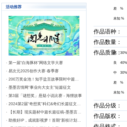
成长为行业内的翘楚，为1300万
活动推荐
来自不同地区和国家的注册用户突
差 %
破地区、种族、语言和国家的障碍
聚集在这里的网络文学同好们构建
未知 %
起创作交流与沟通的平台。
作品语种： 
作品数量： 4
作品质量
优 30
· 第一届“白海豚杯”网络文学大赛
良 40
· 易次元2025创作大赛·春季赛
中 30
· 200万奖金池！知乎盐言故事限时中篇征文挑战
差 %
· 墨墨言情网“事业向大女主”短篇征文
未知 %
· 第3届「谜想奖」悬疑小说比赛 - 海狸故事
· 2024第2届“奇想奖”科幻&奇幻长篇征文比赛
作品分级： 
· 【长期】现实题材中篇长篇征稿-墨墨言情网
作品版权
· 助推好IP，成就影视梦！首期“新枝计划”启动
作品格式