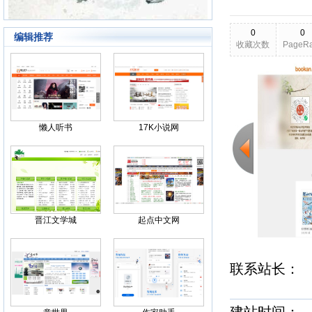
0
0
编辑推荐
收藏次数
PageR
2026-03-10
更新日期
Back
懒人听书
17K小说网
晋江文学城
起点中文网
联系站长