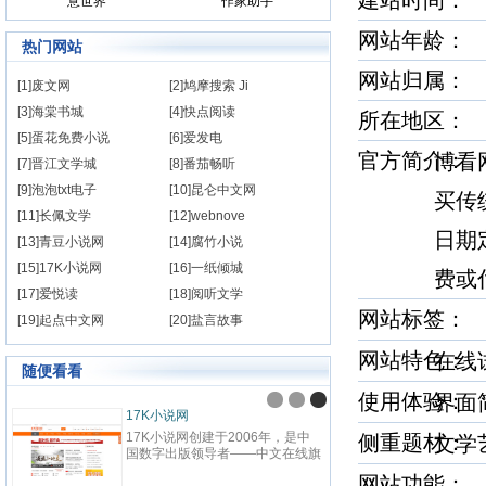
建站时间
意世界
作家助手
网站年龄： 
热门网站
网站归属：
[1]废文网
[2]鸠摩搜索 Ji
[3]海棠书城
[4]快点阅读
所在地区：
[5]蛋花免费小说
[6]爱发电
官方简介
博看
[7]晋江文学城
[8]番茄畅听
[9]泡泡txt电子
[10]昆仑中文网
买传
[11]长佩文学
[12]webnove
日期
[13]青豆小说网
[14]腐竹小说
[15]17K小说网
[16]一纸倾城
费或
[17]爱悦读
[18]阅听文学
网站标签
[19]起点中文网
[20]盐言故事
网站特色
在
随便看看
使用体验
界
九阅小说
纵横
九阅小说网，最好看的小说阅读网
纵横中
侧重题材
文
站,提供现代言情、古代言情、穿
百度
越重生、幻想言情、悬疑灵异、青
网站
网站功能：