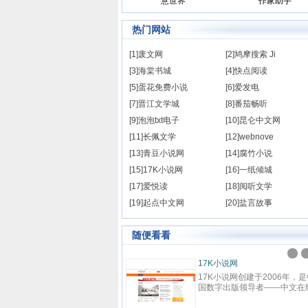
意世界
作家助手
热门网站
[1]废文网
[2]鸠摩搜索 Ji
[3]海棠书城
[4]快点阅读
[5]蛋花免费小说
[6]爱发电
[7]晋江文学城
[8]番茄畅听
[9]泡泡txt电子
[10]昆仑中文网
[11]长佩文学
[12]webnove
[13]青豆小说网
[14]腐竹小说
[15]17K小说网
[16]一纸倾城
[17]爱悦读
[18]阅听文学
[19]起点中文网
[20]盐言故事
随便看看
九阅小说
九阅小说网，最好看的小说阅读网
站,提供现代言情、古代言情、穿
越重生、幻想言情、悬疑灵异、青