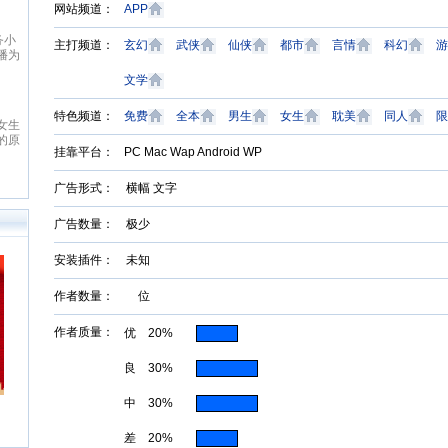
致力于本土优秀文化的传承、革
先在线阅读网
网站频道：
APP
鼎、激扬与全球化扩展，力求打造
代码：3003
起点中文网
意世界
最具主流影响力与商业价值的综合
华大学，为中
起点中文网(www.qidian.com)创
意世界（esg
文化平台，扶助并引导大师级作者
之一，也是全
主打频道：
玄幻
武侠
仙侠
都市
言情
科幻
游
立于2002年5月，是国内最大的原
说读者为宗旨
与史诗级作品的产生，推动中华文
版机构之一，于
创文学网站，隶属于国内最大的数
目标，以公正
化软力量的崛兴。纵横中文网拥
在深交所创业
文学
字内容综合平台——阅文集团旗
搭建通往小说
有“纵横中文”、“纵横动漫” 等诸多
以“数字传承
下。起点中文网以推动中国原创文
小说和网站建
优秀品牌与资源，深入贯穿线上阅
红袖添香
力于成为全球
潇湘书院
学事业为宗旨，长期致力于原创文
而诞生的新模
特色频道：
免费
全本
男生
女生
耽美
同人
限
读，线下出版、动漫改编、游戏改
机构。作为旗
红袖添香网创办于1999年8月，是
潇湘书院一直
学作者的挖掘与培养，并取得了巨
选优质和潜力
编、影视改编等整条文化产业链。
以“让每个人
全球领先的女性文学数字版权运营
原创网站为目
大成果
时、见地独到
经过多年努力，纵横中文网取得了
使命，以“成
挂靠平台：
PC Mac Wap Android WP
商之一，中文女性阅读第一品牌。
创作者提供一
求、操作便捷
显著的成绩，书库存量超过16万
目前已拥有网
拥有完善的投稿系统、个人文集系
的文学发展平
富、功能多元
部，日独立IP超过260万，PV超过
知名作家20
统、媒体联络发表系统及高创作水
和人性化的管
广告形式： 横幅 文字
务；准确、及
6000万，成为国内一流的中文原
500余家，日
准的原创书库。红袖添香为超过
成为女性原创
品佳作、优秀
创文学类专业网站。
240万注册用户提供涵盖小说、散
体中最具吸引
站、活动解决
广告数量： 极少
文、杂文、诗歌、歌词、剧本、日
站。
记等体裁的高品质创作和阅读服
务，在言情、职场小说等女性文学
安装插件： 未知
写作及出版领域独占高地。网站拥
有长、短篇原创作品总量超过192
作者数量： 位
万部（篇），日浏览量最高超过
5600万次。
作者质量：
优 20%
良 30%
中 30%
差 20%