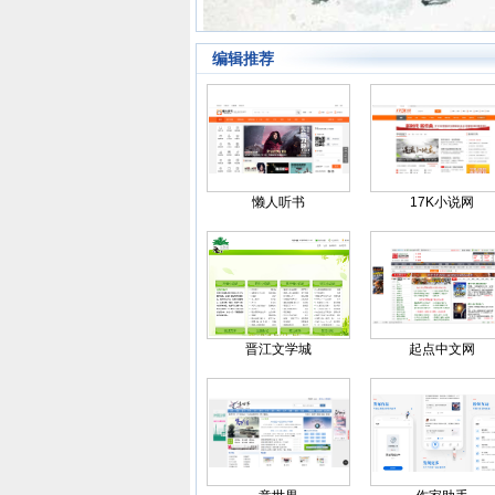
编辑推荐
懒人听书
17K小说网
晋江文学城
起点中文网