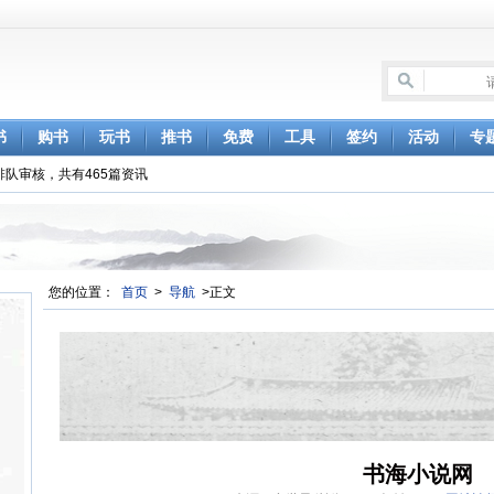
书
购书
玩书
推书
免费
工具
签约
活动
专
排队审核，共有465篇资讯
您的位置：
首页
>
导航
>正文
书海小说网