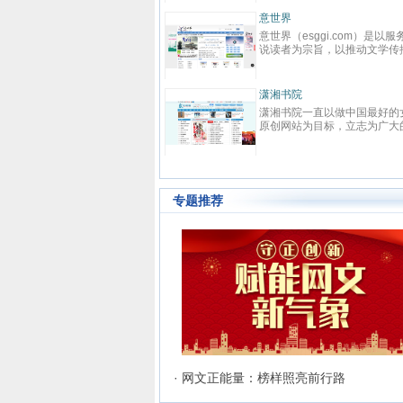
春校园、总裁、种田、王妃、女
强、免费小说等在线阅读。每日最
晋江文学城
快更新,页面简洁,访问速度快
晋江文学城创立于2003年8月1
日，是中国大陆范围内最具影响力
的女性向原创文学网站，同时，也
是全球最大的女性向文学基地。以
耽美、爱情等原创网络小说而著
连尚读书网
名。 截止到2015年3月31日，晋
连尚读书网（免费小说），最热门
江文学城拥有在线作品177万余
免费小说大全，免费阅读App，提
部，穿越、言情、影视、都市爱
供玄幻小说、网游小说、言情小
情、职场婚姻、青春校园、武侠仙
说、穿越小说、都市小说等免费小
侠、纯爱衍生、玄幻、网游、传
说在线阅读与下载。
奇、奇幻、悬疑推理、科幻、历
史、散文诗歌等风格迥异、类型多
样的网络文学作品百花齐放，网站
专题推荐
的这种不落窠臼的行事作风也在行
业内独领风骚。九十万名注册作者
和两万余名签约作者在这个平台上
日更不辍，为广大网络文学爱好者
献上了一部又一部可以堪称经典的
网络文学著作。其中得以出版作品
的作者达到3000人，每天有近1万
新用户注册、750部新作品诞生，
两本新书被成功代理出版，上百部
作品签约影视，过万部作品引入手
机分销渠道，其口碑卓著的良心服
务，为网站在女性文学出版领域建
立起极高声望。 历经十二年的风
· 网文正能量：榜样照亮前行路
雨，晋江文学城已经从一个简单的
文学爱好者的集散地快速且稳健地