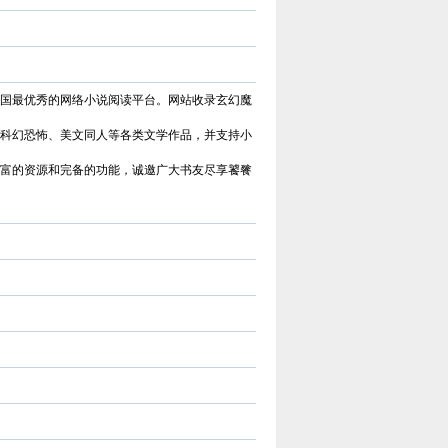
国最优秀的网络小说阅读平台。网站收录玄幻魔
科幻恐怖、美文同人等各类文学作品，并支持小
富的资源和完备的功能，诚邀广大书友尽享饕餮
建于2006年，是中
导者——中文在线旗
阅读于一体的国内领