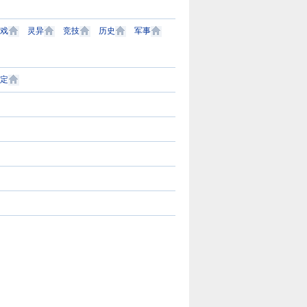
站。中文在线（股票
64）2000年成立于清
国数字出版的开创者
gi.com）是以服务小
球最大的中文数字出
戏
灵异
竞技
历史
军事
，以推动文学传播为
2015年1月21日
客观为准则，为读者
板上市。中文在线
国度的高速通道，为
文明”为企业使命，致
造对外的展示窗口，
领先的中文数字出版
式垂直综合平台。严
定
下网站，17K小说网
以做中国最好的女生
小说网站，用全面及
都享受创作的乐趣”为
标，立志为广大的原
的资讯信息，贴合需
就与共赢”为价值观，
个公平、公正，健康
的使用体验；内容丰
络作者超过40W，
台。优秀的工作团队
、分析客观的资讯服
00余人，出版机构
理模式，使潇湘书院
时地帮助读者寻找精
均访问量3000W。
作者群体以及读者群
站点，帮助小说、网
力和归属感的原创网
宣传推广等需求。